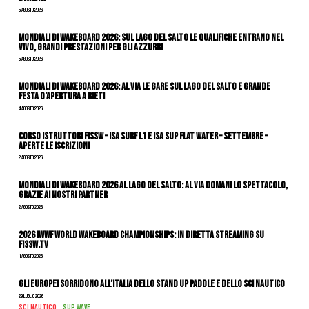
5 Agosto 2026
Mondiali di Wakeboard 2026: sul Lago del Salto le qualifiche entrano nel
vivo, grandi prestazioni per gli azzurri
5 Agosto 2026
Mondiali di Wakeboard 2026: al via le gare sul Lago del Salto e grande
festa d’apertura a Rieti
4 Agosto 2026
CORSO ISTRUTTORI FISSW – ISA SURF L1 e ISA SUP Flat Water – SETTEMBRE –
APERTE LE ISCRIZIONI
2 Agosto 2026
Mondiali di Wakeboard 2026 al Lago del Salto: al via domani lo spettacolo,
grazie ai nostri Partner
2 Agosto 2026
2026 IWWF WORLD WAKEBOARD CHAMPIONSHIPS: IN DIRETTA STREAMING SU
FISSW.TV
1 Agosto 2026
Gli Europei sorridono all’Italia dello stand up paddle e dello sci nautico
29 Luglio 2026
SCI NAUTICO
SUP WAVE