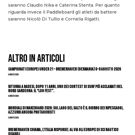
saranno Claudio Nika e Caterina Stenta. Per quanto
riguarda invece il Paddleboard gli atleti da battere
saranno Nicolò Di Tullio e Cornelia Rigatti.
ALTRO IN ARTICOLI
Campionati Europei Under 21 – Bremerhaven (Germania) 6-9 agosto 2026
6 Agosto 2026
Ritorna a Badesi, dopo 11 anni, uno dei contest di surf più acclamati nel
nord Sardegna: il “Log Fest”.
6 Agosto 2026
Mondiali di Wakeboard 2026: sul Lago del Salto è il giorno dei ripescaggi,
azzurri ancora protagonisti
5 Agosto 2026
Bremerhaven chiama, l’Italia risponde: al via gli Europei di Sci Nautico
Disabili