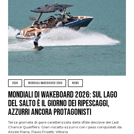
2026
MONDIALI WAKEBOARD 2026
NEWS
Mondiali di Wakeboard 2026: sul Lago
del Salto è il giorno dei ripescaggi,
azzurri ancora protagonisti
Terza giornata di gare caratterizzata dalle sfide decisive dei Last
Chance Qualifiers. Gran riscatto azzurro con i pass conquistati da
Alizée Piana, Flavio Frisetti, Vittoria