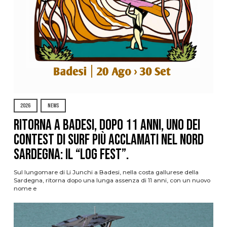
2026
NEWS
Ritorna a Badesi, dopo 11 anni, uno dei
contest di surf più acclamati nel nord
Sardegna: il “Log Fest”.
Sul lungomare di Li Junchi a Badesi, nella costa gallurese della
Sardegna, ritorna dopo una lunga assenza di 11 anni, con un nuovo
nome e