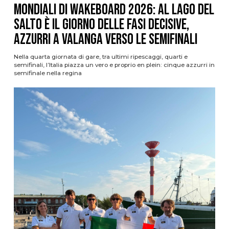
Mondiali di Wakeboard 2026: al Lago del
Salto è il giorno delle fasi decisive,
azzurri a valanga verso le semifinali
Nella quarta giornata di gare, tra ultimi ripescaggi, quarti e
semifinali, l’Italia piazza un vero e proprio en plein: cinque azzurri in
semifinale nella regina