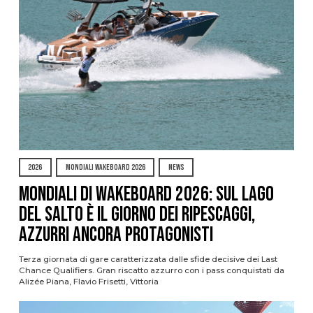
2026
MONDIALI WAKEBOARD 2026
NEWS
Mondiali di Wakeboard 2026: sul Lago
del Salto è il giorno dei ripescaggi,
azzurri ancora protagonisti
Terza giornata di gare caratterizzata dalle sfide decisive dei Last
Chance Qualifiers. Gran riscatto azzurro con i pass conquistati da
Alizée Piana, Flavio Frisetti, Vittoria