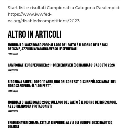
Start list e risultati Campionati a Categoria Paralimpici:
https://www.iwwfed-
ea.org/disabled/competitions/2023
ALTRO IN ARTICOLI
Mondiali di Wakeboard 2026: al Lago del Salto è il giorno delle fasi
decisive, azzurri a valanga verso le semifinali
7 Agosto 2026
Campionati Europei Under 21 – Bremerhaven (Germania) 6-9 agosto 2026
6 Agosto 2026
Ritorna a Badesi, dopo 11 anni, uno dei contest di surf più acclamati nel
nord Sardegna: il “Log Fest”.
6 Agosto 2026
Mondiali di Wakeboard 2026: sul Lago del Salto è il giorno dei ripescaggi,
azzurri ancora protagonisti
5 Agosto 2026
Bremerhaven chiama, l’Italia risponde: al via gli Europei di Sci Nautico
Disabili