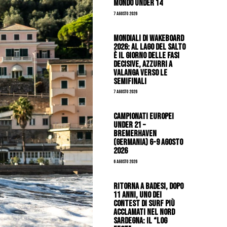
mondo Under 14
7 Agosto 2026
Mondiali di Wakeboard
2026: al Lago del Salto
è il giorno delle fasi
decisive, azzurri a
valanga verso le
semifinali
7 Agosto 2026
Campionati Europei
Under 21 –
Bremerhaven
(Germania) 6-9 agosto
2026
6 Agosto 2026
Ritorna a Badesi, dopo
11 anni, uno dei
contest di surf più
acclamati nel nord
Sardegna: il “Log