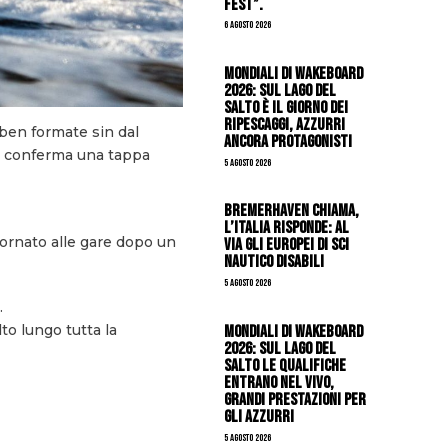
Fest”.
6 Agosto 2026
Mondiali di Wakeboard
2026: sul Lago del
Salto è il giorno dei
ripescaggi, azzurri
 ben formate sin dal
ancora protagonisti
 si conferma una tappa
5 Agosto 2026
Bremerhaven chiama,
l’Italia risponde: al
 tornato alle gare dopo un
via gli Europei di Sci
Nautico Disabili
5 Agosto 2026
.
lto lungo tutta la
Mondiali di Wakeboard
2026: sul Lago del
Salto le qualifiche
entrano nel vivo,
grandi prestazioni per
gli azzurri
5 Agosto 2026