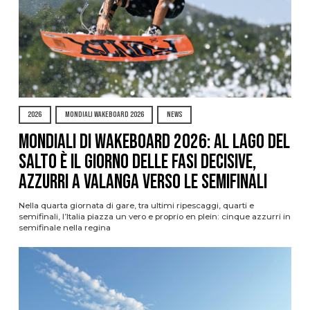
2026
MONDIALI WAKEBOARD 2026
NEWS
Mondiali di Wakeboard 2026: al Lago del
Salto è il giorno delle fasi decisive,
azzurri a valanga verso le semifinali
Nella quarta giornata di gare, tra ultimi ripescaggi, quarti e
semifinali, l’Italia piazza un vero e proprio en plein: cinque azzurri in
semifinale nella regina