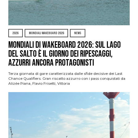
2026
MONDIALI WAKEBOARD 2026
NEWS
Mondiali di Wakeboard 2026: sul Lago
del Salto è il giorno dei ripescaggi,
azzurri ancora protagonisti
Terza giornata di gare caratterizzata dalle sfide decisive dei Last
Chance Qualifiers. Gran riscatto azzurro con i pass conquistati da
Alizée Piana, Flavio Frisetti, Vittoria