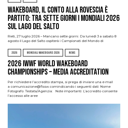
Wakeboard, il conto alla rovescia è
partito: tra sette giorni i Mondiali 2026
sul Lago del Salto
Rieti, 27 luglio 2026 – Mancano sette giorni. Da lunedì 3 a sabato 8
agosto il Lago del Salto ospiterà i Campionati del Mondo di
2026
MONDIALI WAKEBOARD 2026
NEWS
2026 IWWF WORLD WAKEBOARD
CHAMPIONSHIPS – MEDIA ACCREDITATION
Per richiedere l’accredito stampa, si prega di inviare una e-mail
a comunicazione@fissw.comindicando i seguenti dati: Nome
Fotografo: Testata/Agenzia: Note importanti: L’accredito consente
l’accesso alle aree