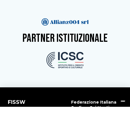
partner istituzionale
FISSW
Federazione Italiana
Surfing, Sci Nautico e
DISCIPLINE
Wakeboard
GARE
Via G.B. Piranesi, 46
FORMAZIONE
20137 - Milano
CF e PI 06369340150