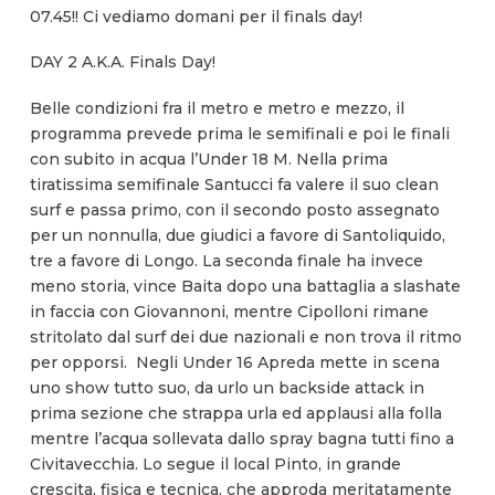
07.45!! Ci vediamo domani per il finals day!
DAY 2 A.K.A. Finals Day!
Belle condizioni fra il metro e metro e mezzo, il
programma prevede prima le semifinali e poi le finali
con subito in acqua l’Under 18 M. Nella prima
tiratissima semifinale Santucci fa valere il suo clean
surf e passa primo, con il secondo posto assegnato
per un nonnulla, due giudici a favore di Santoliquido,
tre a favore di Longo. La seconda finale ha invece
meno storia, vince Baita dopo una battaglia a slashate
in faccia con Giovannoni, mentre Cipolloni rimane
stritolato dal surf dei due nazionali e non trova il ritmo
per opporsi. Negli Under 16 Apreda mette in scena
uno show tutto suo, da urlo un backside attack in
prima sezione che strappa urla ed applausi alla folla
mentre l’acqua sollevata dallo spray bagna tutti fino a
Civitavecchia. Lo segue il local Pinto, in grande
crescita, fisica e tecnica, che approda meritatamente