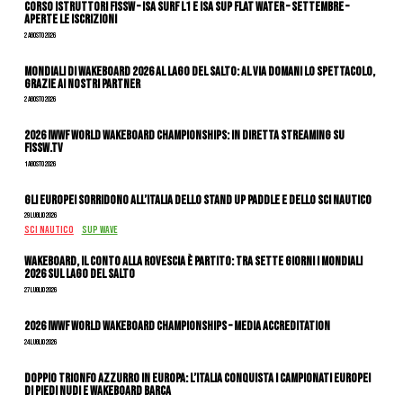
CORSO ISTRUTTORI FISSW – ISA SURF L1 e ISA SUP Flat Water – SETTEMBRE –
APERTE LE ISCRIZIONI
2 Agosto 2026
Mondiali di Wakeboard 2026 al Lago del Salto: al via domani lo spettacolo,
grazie ai nostri Partner
2 Agosto 2026
2026 IWWF WORLD WAKEBOARD CHAMPIONSHIPS: IN DIRETTA STREAMING SU
FISSW.TV
1 Agosto 2026
Gli Europei sorridono all’Italia dello stand up paddle e dello sci nautico
29 Luglio 2026
SCI NAUTICO
SUP WAVE
Wakeboard, il conto alla rovescia è partito: tra sette giorni i Mondiali
2026 sul Lago del Salto
27 Luglio 2026
2026 IWWF WORLD WAKEBOARD CHAMPIONSHIPS – MEDIA ACCREDITATION
24 Luglio 2026
DOPPIO TRIONFO AZZURRO IN EUROPA: L’ITALIA CONQUISTA I CAMPIONATI EUROPEI
DI PIEDI NUDI E WAKEBOARD BARCA