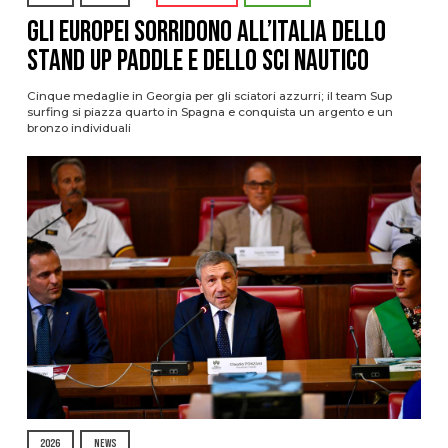
Gli Europei sorridono all’Italia dello
stand up paddle e dello sci nautico
Cinque medaglie in Georgia per gli sciatori azzurri; il team Sup
surfing si piazza quarto in Spagna e conquista un argento e un
bronzo individuali
2026
NEWS