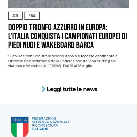
2026
NEWS
DOPPIO TRIONFO AZZURRO IN EUROPA:
L’ITALIA CONQUISTA I CAMPIONATI EUROPEI DI
PIEDI NUDI E WAKEBOARD BARCA
Si chiude con uno straordinario doppio successo continentale
l’intenso fine settimana della Federazione Italiana Surfing Sci
Nautico e Wakeboard (FISSW). Dal 15 al 18 luglio
Leggi tutte le news