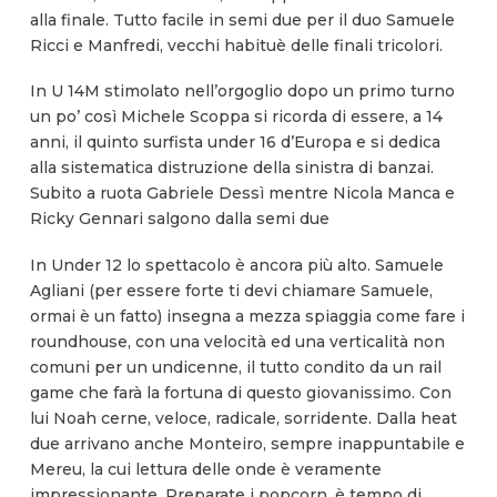
alla finale. Tutto facile in semi due per il duo Samuele
Ricci e Manfredi, vecchi habituè delle finali tricolori.
In U 14M stimolato nell’orgoglio dopo un primo turno
un po’ così Michele Scoppa si ricorda di essere, a 14
anni, il quinto surfista under 16 d’Europa e si dedica
alla sistematica distruzione della sinistra di banzai.
Subito a ruota Gabriele Dessì mentre Nicola Manca e
Ricky Gennari salgono dalla semi due
In Under 12 lo spettacolo è ancora più alto. Samuele
Agliani (per essere forte ti devi chiamare Samuele,
ormai è un fatto) insegna a mezza spiaggia come fare i
roundhouse, con una velocità ed una verticalità non
comuni per un undicenne, il tutto condito da un rail
game che farà la fortuna di questo giovanissimo. Con
lui Noah cerne, veloce, radicale, sorridente. Dalla heat
due arrivano anche Monteiro, sempre inappuntabile e
Mereu, la cui lettura delle onde è veramente
impressionante. Preparate i popcorn, è tempo di