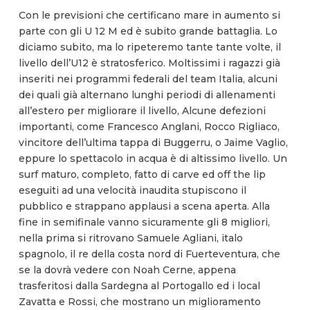
Con le previsioni che certificano mare in aumento si
parte con gli U 12 M ed è subito grande battaglia. Lo
diciamo subito, ma lo ripeteremo tante tante volte, il
livello dell’U12 è stratosferico. Moltissimi i ragazzi già
inseriti nei programmi federali del team Italia, alcuni
dei quali già alternano lunghi periodi di allenamenti
all’estero per migliorare il livello, Alcune defezioni
importanti, come Francesco Anglani, Rocco Rigliaco,
vincitore dell’ultima tappa di Buggerru, o Jaime Vaglio,
eppure lo spettacolo in acqua è di altissimo livello. Un
surf maturo, completo, fatto di carve ed off the lip
eseguiti ad una velocità inaudita stupiscono il
pubblico e strappano applausi a scena aperta. Alla
fine in semifinale vanno sicuramente gli 8 migliori,
nella prima si ritrovano Samuele Agliani, italo
spagnolo, il re della costa nord di Fuerteventura, che
se la dovrà vedere con Noah Cerne, appena
trasferitosi dalla Sardegna al Portogallo ed i local
Zavatta e Rossi, che mostrano un miglioramento