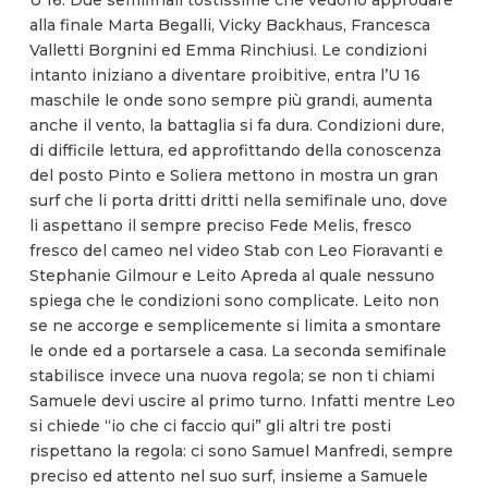
U 16. Due semifinali tostissime che vedono approdare
alla finale Marta Begalli, Vicky Backhaus, Francesca
Valletti Borgnini ed Emma Rinchiusi. Le condizioni
intanto iniziano a diventare proibitive, entra l’U 16
maschile le onde sono sempre più grandi, aumenta
anche il vento, la battaglia si fa dura. Condizioni dure,
di difficile lettura, ed approfittando della conoscenza
del posto Pinto e Soliera mettono in mostra un gran
surf che li porta dritti dritti nella semifinale uno, dove
li aspettano il sempre preciso Fede Melis, fresco
fresco del cameo nel video Stab con Leo Fioravanti e
Stephanie Gilmour e Leito Apreda al quale nessuno
spiega che le condizioni sono complicate. Leito non
se ne accorge e semplicemente si limita a smontare
le onde ed a portarsele a casa. La seconda semifinale
stabilisce invece una nuova regola; se non ti chiami
Samuele devi uscire al primo turno. Infatti mentre Leo
si chiede “io che ci faccio qui” gli altri tre posti
rispettano la regola: ci sono Samuel Manfredi, sempre
preciso ed attento nel suo surf, insieme a Samuele