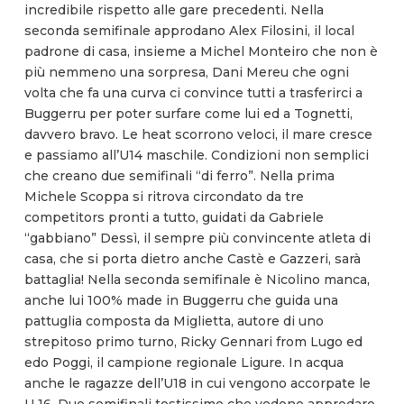
incredibile rispetto alle gare precedenti. Nella
seconda semifinale approdano Alex Filosini, il local
padrone di casa, insieme a Michel Monteiro che non è
più nemmeno una sorpresa, Dani Mereu che ogni
volta che fa una curva ci convince tutti a trasferirci a
Buggerru per poter surfare come lui ed a Tognetti,
davvero bravo. Le heat scorrono veloci, il mare cresce
e passiamo all’U14 maschile. Condizioni non semplici
che creano due semifinali “di ferro”. Nella prima
Michele Scoppa si ritrova circondato da tre
competitors pronti a tutto, guidati da Gabriele
“gabbiano” Dessì, il sempre più convincente atleta di
casa, che si porta dietro anche Castè e Gazzeri, sarà
battaglia! Nella seconda semifinale è Nicolino manca,
anche lui 100% made in Buggerru che guida una
pattuglia composta da Miglietta, autore di uno
strepitoso primo turno, Ricky Gennari from Lugo ed
edo Poggi, il campione regionale Ligure. In acqua
anche le ragazze dell’U18 in cui vengono accorpate le