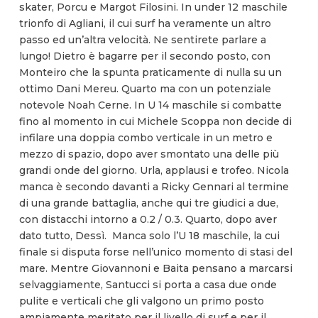
skater, Porcu e Margot Filosini. In under 12 maschile
trionfo di Agliani, il cui surf ha veramente un altro
passo ed un’altra velocità. Ne sentirete parlare a
lungo! Dietro è bagarre per il secondo posto, con
Monteiro che la spunta praticamente di nulla su un
ottimo Dani Mereu. Quarto ma con un potenziale
notevole Noah Cerne. In U 14 maschile si combatte
fino al momento in cui Michele Scoppa non decide di
infilare una doppia combo verticale in un metro e
mezzo di spazio, dopo aver smontato una delle più
grandi onde del giorno. Urla, applausi e trofeo. Nicola
manca è secondo davanti a Ricky Gennari al termine
di una grande battaglia, anche qui tre giudici a due,
con distacchi intorno a 0.2 / 0.3. Quarto, dopo aver
dato tutto, Dessì. Manca solo l’U 18 maschile, la cui
finale si disputa forse nell’unico momento di stasi del
mare. Mentre Giovannoni e Baita pensano a marcarsi
selvaggiamente, Santucci si porta a casa due onde
pulite e verticali che gli valgono un primo posto
ampiamente meritato per il livello di surf e per il