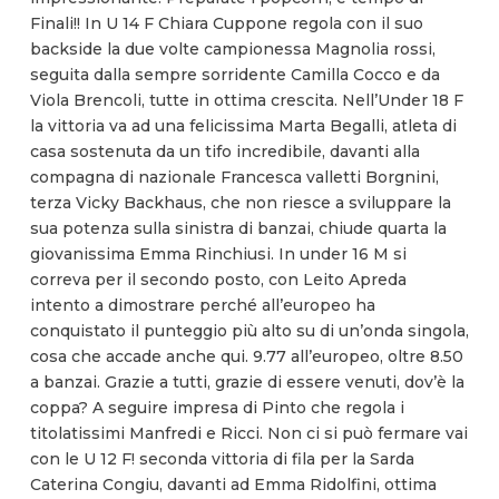
Finali!! In U 14 F Chiara Cuppone regola con il suo
backside la due volte campionessa Magnolia rossi,
seguita dalla sempre sorridente Camilla Cocco e da
Viola Brencoli, tutte in ottima crescita. Nell’Under 18 F
la vittoria va ad una felicissima Marta Begalli, atleta di
casa sostenuta da un tifo incredibile, davanti alla
compagna di nazionale Francesca valletti Borgnini,
terza Vicky Backhaus, che non riesce a sviluppare la
sua potenza sulla sinistra di banzai, chiude quarta la
giovanissima Emma Rinchiusi. In under 16 M si
correva per il secondo posto, con Leito Apreda
intento a dimostrare perché all’europeo ha
conquistato il punteggio più alto su di un’onda singola,
cosa che accade anche qui. 9.77 all’europeo, oltre 8.50
a banzai. Grazie a tutti, grazie di essere venuti, dov’è la
coppa? A seguire impresa di Pinto che regola i
titolatissimi Manfredi e Ricci. Non ci si può fermare vai
con le U 12 F! seconda vittoria di fila per la Sarda
Caterina Congiu, davanti ad Emma Ridolfini, ottima