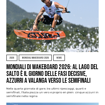
2026
MONDIALI WAKEBOARD 2026
NEWS
Mondiali di Wakeboard 2026: al Lago del
Salto è il giorno delle fasi decisive,
azzurri a valanga verso le semifinali
Nella quarta giornata di gare, tra ultimi ripescaggi, quarti e
semifinali, l’Italia piazza un vero e proprio en plein: cinque azzurri in
semifinale nella regina