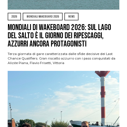
2026
MONDIALI WAKEBOARD 2026
NEWS
Mondiali di Wakeboard 2026: sul Lago
del Salto è il giorno dei ripescaggi,
azzurri ancora protagonisti
Terza giornata di gare caratterizzata dalle sfide decisive dei Last
Chance Qualifiers. Gran riscatto azzurro con i pass conquistati da
Alizée Piana, Flavio Frisetti, Vittoria