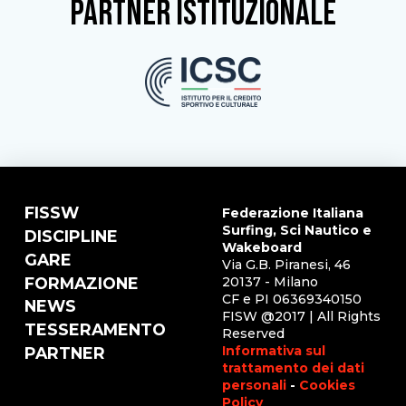
partner istituzionale
FISSW
Federazione Italiana
Surfing, Sci Nautico e
DISCIPLINE
Wakeboard
GARE
Via G.B. Piranesi, 46
FORMAZIONE
20137 - Milano
CF e PI 06369340150
NEWS
FISW @2017 | All Rights
TESSERAMENTO
Reserved
Informativa sul
PARTNER
trattamento dei dati
personali
-
Cookies
Policy