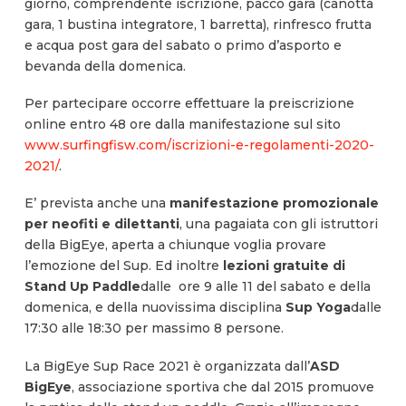
giorno, comprendente iscrizione, pacco gara (canotta
gara, 1 bustina integratore, 1 barretta), rinfresco frutta
e acqua post gara del sabato o primo d’asporto e
bevanda della domenica.
Per partecipare occorre effettuare la preiscrizione
online entro 48 ore dalla manifestazione sul sito
www.surfingfisw.com/iscrizioni-e-regolamenti-2020-
2021/
.
E’ prevista anche una
manifestazione promozionale
per neofiti e dilettanti
, una pagaiata con gli istruttori
della BigEye, aperta a chiunque voglia provare
l’emozione del Sup. Ed inoltre
lezioni gratuite di
Stand Up Paddle
dalle ore 9 alle 11 del sabato e della
domenica, e della nuovissima disciplina
Sup Yoga
dalle
17:30 alle 18:30 per massimo 8 persone.
La BigEye Sup Race 2021 è organizzata dall’
ASD
BigEye
, associazione sportiva che dal 2015 promuove