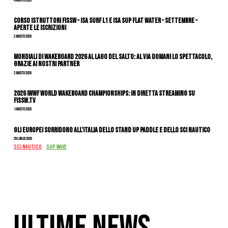
4 Agosto 2026
CORSO ISTRUTTORI FISSW – ISA SURF L1 e ISA SUP Flat Water – SETTEMBRE –
APERTE LE ISCRIZIONI
2 Agosto 2026
Mondiali di Wakeboard 2026 al Lago del Salto: al via domani lo spettacolo,
grazie ai nostri Partner
2 Agosto 2026
2026 IWWF WORLD WAKEBOARD CHAMPIONSHIPS: IN DIRETTA STREAMING SU
FISSW.TV
1 Agosto 2026
Gli Europei sorridono all’Italia dello stand up paddle e dello sci nautico
29 Luglio 2026
SCI NAUTICO
SUP WAVE