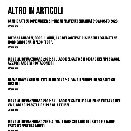
ALTRO IN ARTICOLI
Campionati Europei Under 21 – Bremerhaven (Germania) 6-9 agosto 2026
6 Agosto 2026
Ritorna a Badesi, dopo 11 anni, uno dei contest di surf più acclamati nel
nord Sardegna: il “Log Fest”.
6 Agosto 2026
Mondiali di Wakeboard 2026: sul Lago del Salto è il giorno dei ripescaggi,
azzurri ancora protagonisti
5 Agosto 2026
Bremerhaven chiama, l’Italia risponde: al via gli Europei di Sci Nautico
Disabili
5 Agosto 2026
Mondiali di Wakeboard 2026: sul Lago del Salto le qualifiche entrano nel
vivo, grandi prestazioni per gli azzurri
5 Agosto 2026
Mondiali di Wakeboard 2026: al via le gare sul Lago del Salto e grande
festa d’apertura a Rieti