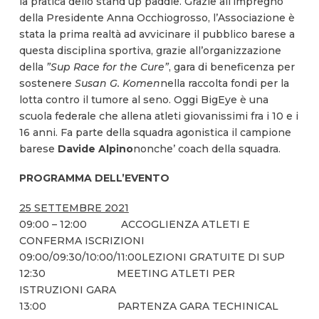
la pratica dello stand up paddle. Grazie all’impregno
della Presidente Anna Occhiogrosso, l’Associazione è
stata la prima realtà ad avvicinare il pubblico barese a
questa disciplina sportiva, grazie all’organizzazione
della
”Sup Race for the Cure”
, gara di beneficenza per
sostenere
Susan G. Komen
nella raccolta fondi per la
lotta contro il tumore al seno. Oggi BigEye è una
scuola federale che allena atleti giovanissimi fra i 10 e i
16 anni. Fa parte della squadra agonistica il campione
barese
Davide Alpino
nonche’ coach della squadra.
PROGRAMMA DELL’EVENTO
25 SETTEMBRE 2021
09:00 – 12:00 ACCOGLIENZA ATLETI E
CONFERMA ISCRIZIONI
09:00/09:30/10:00/11:00LEZIONI GRATUITE DI SUP
12:30 MEETING ATLETI PER
ISTRUZIONI GARA
13:00 PARTENZA GARA TECHINICAL