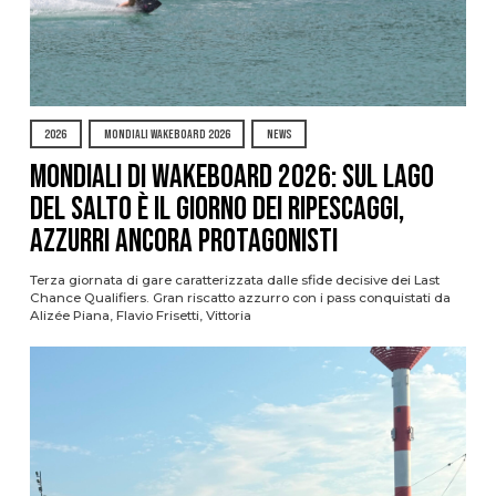
2026
MONDIALI WAKEBOARD 2026
NEWS
Mondiali di Wakeboard 2026: sul Lago
del Salto è il giorno dei ripescaggi,
azzurri ancora protagonisti
Terza giornata di gare caratterizzata dalle sfide decisive dei Last
Chance Qualifiers. Gran riscatto azzurro con i pass conquistati da
Alizée Piana, Flavio Frisetti, Vittoria