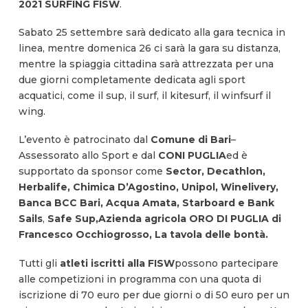
2021 SURFING FISW
.
Sabato 25 settembre sarà dedicato alla gara tecnica in
linea, mentre domenica 26 ci sarà la gara su distanza,
mentre la spiaggia cittadina sarà attrezzata per una
due giorni completamente dedicata agli sport
acquatici, come il sup, il surf, il kitesurf, il winfsurf il
wing.
L’evento è patrocinato dal
Comune di Bari
–
Assessorato allo Sport e dal
CONI PUGLIA
ed è
supportato da sponsor come
Sector, Decathlon,
Herbalife, Chimica D’Agostino, Unipol, Winelivery,
Banca BCC Bari, Acqua Amata, Starboard e Bank
Sails
,
Safe Sup,
Azienda agricola ORO DI PUGLIA di
Francesco Occhiogrosso, La tavola delle bontà.
Tutti gli
atleti iscritti alla FISW
possono partecipare
alle competizioni in programma con una quota di
iscrizione di 70 euro per due giorni o di 50 euro per un