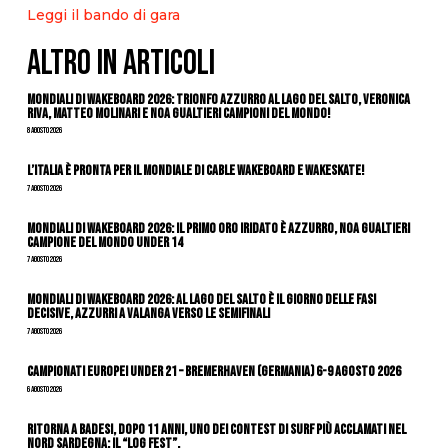
Leggi il bando di gara
ALTRO IN ARTICOLI
Mondiali di Wakeboard 2026: trionfo azzurro al Lago del Salto, Veronica
Riva, Matteo Molinari e Noa Gualtieri campioni del mondo!
8 Agosto 2026
L’Italia è pronta per il Mondiale di Cable Wakeboard e Wakeskate!
7 Agosto 2026
Mondiali di Wakeboard 2026: il primo oro iridato è azzurro, Noa Gualtieri
campione del mondo Under 14
7 Agosto 2026
Mondiali di Wakeboard 2026: al Lago del Salto è il giorno delle fasi
decisive, azzurri a valanga verso le semifinali
7 Agosto 2026
Campionati Europei Under 21 – Bremerhaven (Germania) 6-9 agosto 2026
6 Agosto 2026
Ritorna a Badesi, dopo 11 anni, uno dei contest di surf più acclamati nel
nord Sardegna: il “Log Fest”.