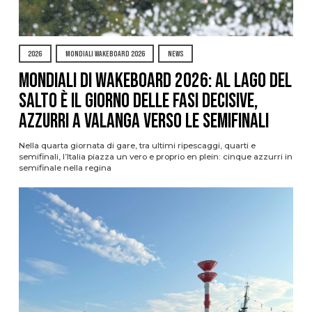
2026
MONDIALI WAKEBOARD 2026
NEWS
Mondiali di Wakeboard 2026: al Lago del
Salto è il giorno delle fasi decisive,
azzurri a valanga verso le semifinali
Nella quarta giornata di gare, tra ultimi ripescaggi, quarti e
semifinali, l’Italia piazza un vero e proprio en plein: cinque azzurri in
semifinale nella regina