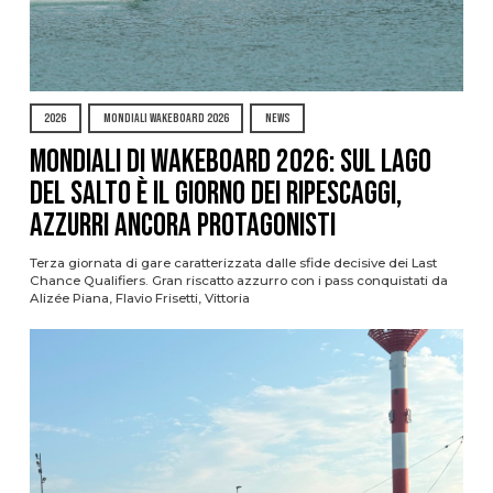
2026
MONDIALI WAKEBOARD 2026
NEWS
Mondiali di Wakeboard 2026: sul Lago
del Salto è il giorno dei ripescaggi,
azzurri ancora protagonisti
Terza giornata di gare caratterizzata dalle sfide decisive dei Last
Chance Qualifiers. Gran riscatto azzurro con i pass conquistati da
Alizée Piana, Flavio Frisetti, Vittoria