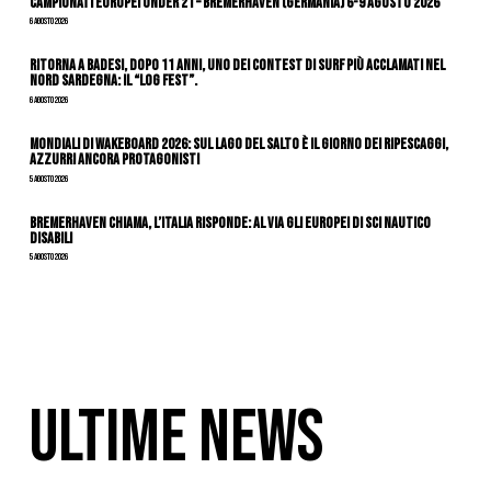
Campionati Europei Under 21 – Bremerhaven (Germania) 6-9 agosto 2026
6 Agosto 2026
Ritorna a Badesi, dopo 11 anni, uno dei contest di surf più acclamati nel
nord Sardegna: il “Log Fest”.
6 Agosto 2026
Mondiali di Wakeboard 2026: sul Lago del Salto è il giorno dei ripescaggi,
azzurri ancora protagonisti
5 Agosto 2026
Bremerhaven chiama, l’Italia risponde: al via gli Europei di Sci Nautico
Disabili
5 Agosto 2026
ULTIME NEWS