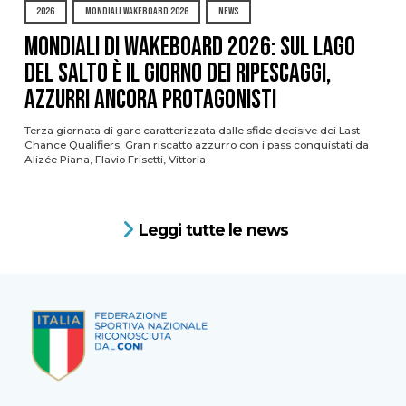
2026
MONDIALI WAKEBOARD 2026
NEWS
Mondiali di Wakeboard 2026: sul Lago
del Salto è il giorno dei ripescaggi,
azzurri ancora protagonisti
Terza giornata di gare caratterizzata dalle sfide decisive dei Last
Chance Qualifiers. Gran riscatto azzurro con i pass conquistati da
Alizée Piana, Flavio Frisetti, Vittoria
Leggi tutte le news