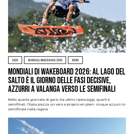
2026
MONDIALI WAKEBOARD 2026
NEWS
Mondiali di Wakeboard 2026: al Lago del
Salto è il giorno delle fasi decisive,
azzurri a valanga verso le semifinali
Nella quarta giornata di gare, tra ultimi ripescaggi, quarti e
semifinali, l’Italia piazza un vero e proprio en plein: cinque azzurri in
semifinale nella regina