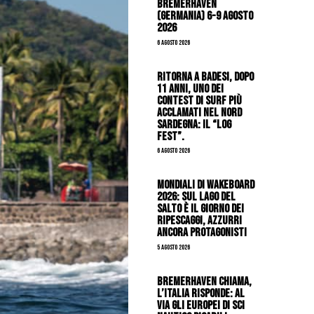
Bremerhaven
(Germania) 6-9 agosto
2026
6 Agosto 2026
Ritorna a Badesi, dopo
11 anni, uno dei
contest di surf più
acclamati nel nord
Sardegna: il “Log
Fest”.
6 Agosto 2026
Mondiali di Wakeboard
2026: sul Lago del
Salto è il giorno dei
ripescaggi, azzurri
ancora protagonisti
5 Agosto 2026
Bremerhaven chiama,
l’Italia risponde: al
via gli Europei di Sci