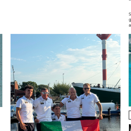
S
g
a
l