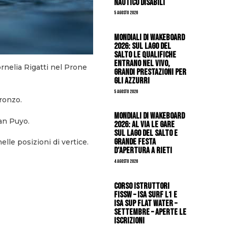
Nautico Disabili
5 Agosto 2026
Mondiali di Wakeboard
2026: sul Lago del
Salto le qualifiche
entrano nel vivo,
rnelia Rigatti nel Prone
grandi prestazioni per
gli azzurri
5 Agosto 2026
ronzo.
Mondiali di Wakeboard
an Puyo.
2026: al via le gare
sul Lago del Salto e
grande festa
lle posizioni di vertice.
d’apertura a Rieti
4 Agosto 2026
CORSO ISTRUTTORI
FISSW – ISA SURF L1 e
ISA SUP Flat Water –
SETTEMBRE – APERTE LE
ISCRIZIONI