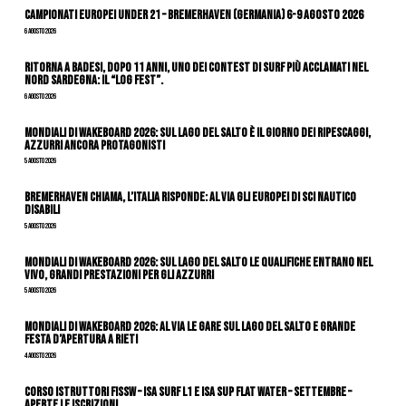
Campionati Europei Under 21 – Bremerhaven (Germania) 6-9 agosto 2026
6 Agosto 2026
Ritorna a Badesi, dopo 11 anni, uno dei contest di surf più acclamati nel
nord Sardegna: il “Log Fest”.
6 Agosto 2026
Mondiali di Wakeboard 2026: sul Lago del Salto è il giorno dei ripescaggi,
azzurri ancora protagonisti
5 Agosto 2026
Bremerhaven chiama, l’Italia risponde: al via gli Europei di Sci Nautico
Disabili
5 Agosto 2026
Mondiali di Wakeboard 2026: sul Lago del Salto le qualifiche entrano nel
vivo, grandi prestazioni per gli azzurri
5 Agosto 2026
Mondiali di Wakeboard 2026: al via le gare sul Lago del Salto e grande
festa d’apertura a Rieti
4 Agosto 2026
CORSO ISTRUTTORI FISSW – ISA SURF L1 e ISA SUP Flat Water – SETTEMBRE –
APERTE LE ISCRIZIONI