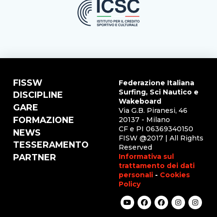
FISSW
Federazione Italiana
Surfing, Sci Nautico e
DISCIPLINE
Wakeboard
GARE
Via G.B. Piranesi, 46
FORMAZIONE
20137 - Milano
CF e PI 06369340150
NEWS
FISW @2017 | All Rights
TESSERAMENTO
Reserved
Informativa sul
PARTNER
trattamento dei dati
personali
-
Cookies
Policy