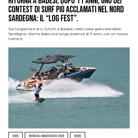
Ritorna a Badesi, dopo 11 anni, uno dei
contest di surf più acclamati nel nord
Sardegna: il “Log Fest”.
Sul lungomare di Li Junchi a Badesi, nella costa gallurese della
Sardegna, ritorna dopo una lunga assenza di 11 anni, con un nuovo
nome e
2026
MONDIALI WAKEBOARD 2026
NEWS