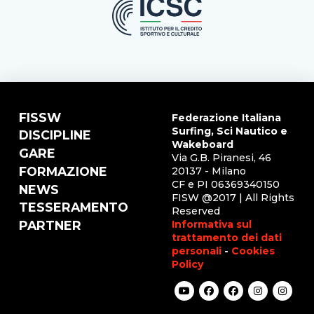
FISSW
Federazione Italiana
Surfing, Sci Nautico e
DISCIPLINE
Wakeboard
GARE
Via G.B. Piranesi, 46
FORMAZIONE
20137 - Milano
CF e PI 06369340150
NEWS
FISW @2017 | All Rights
TESSERAMENTO
Reserved
Informativa sul
PARTNER
trattamento dei dati
personali
-
Cookies
Policy