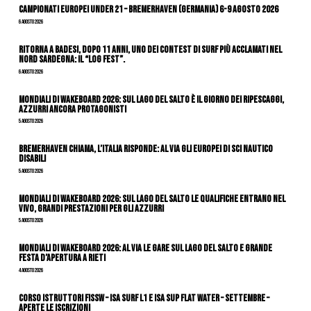
Campionati Europei Under 21 – Bremerhaven (Germania) 6-9 agosto 2026
6 Agosto 2026
Ritorna a Badesi, dopo 11 anni, uno dei contest di surf più acclamati nel
nord Sardegna: il “Log Fest”.
6 Agosto 2026
Mondiali di Wakeboard 2026: sul Lago del Salto è il giorno dei ripescaggi,
azzurri ancora protagonisti
5 Agosto 2026
Bremerhaven chiama, l’Italia risponde: al via gli Europei di Sci Nautico
Disabili
5 Agosto 2026
Mondiali di Wakeboard 2026: sul Lago del Salto le qualifiche entrano nel
vivo, grandi prestazioni per gli azzurri
5 Agosto 2026
Mondiali di Wakeboard 2026: al via le gare sul Lago del Salto e grande
festa d’apertura a Rieti
4 Agosto 2026
CORSO ISTRUTTORI FISSW – ISA SURF L1 e ISA SUP Flat Water – SETTEMBRE –
APERTE LE ISCRIZIONI