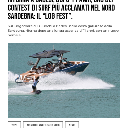
contest di surf più acclamati nel nord
Sardegna: il “Log Fest”.
Sul lungomare di Li Junchi a Badesi, nella costa gallurese della
Sardegna, ritorna dopo una lunga assenza di 11 anni, con un nuovo
nome e
2026
MONDIALI WAKEBOARD 2026
NEWS