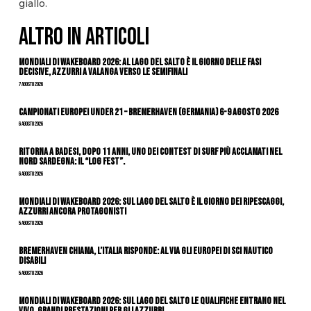
giallo.
ALTRO IN ARTICOLI
Mondiali di Wakeboard 2026: al Lago del Salto è il giorno delle fasi
decisive, azzurri a valanga verso le semifinali
7 Agosto 2026
Campionati Europei Under 21 – Bremerhaven (Germania) 6-9 agosto 2026
6 Agosto 2026
Ritorna a Badesi, dopo 11 anni, uno dei contest di surf più acclamati nel
nord Sardegna: il “Log Fest”.
6 Agosto 2026
Mondiali di Wakeboard 2026: sul Lago del Salto è il giorno dei ripescaggi,
azzurri ancora protagonisti
5 Agosto 2026
Bremerhaven chiama, l’Italia risponde: al via gli Europei di Sci Nautico
Disabili
5 Agosto 2026
Mondiali di Wakeboard 2026: sul Lago del Salto le qualifiche entrano nel
vivo, grandi prestazioni per gli azzurri