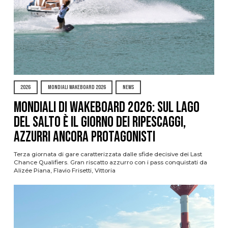
2026
MONDIALI WAKEBOARD 2026
NEWS
Mondiali di Wakeboard 2026: sul Lago
del Salto è il giorno dei ripescaggi,
azzurri ancora protagonisti
Terza giornata di gare caratterizzata dalle sfide decisive dei Last
Chance Qualifiers. Gran riscatto azzurro con i pass conquistati da
Alizée Piana, Flavio Frisetti, Vittoria