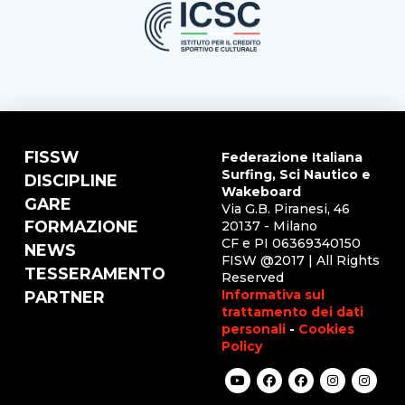
FISSW
Federazione Italiana
Surfing, Sci Nautico e
DISCIPLINE
Wakeboard
GARE
Via G.B. Piranesi, 46
FORMAZIONE
20137 - Milano
CF e PI 06369340150
NEWS
FISW @2017 | All Rights
TESSERAMENTO
Reserved
Informativa sul
PARTNER
trattamento dei dati
personali
-
Cookies
Policy