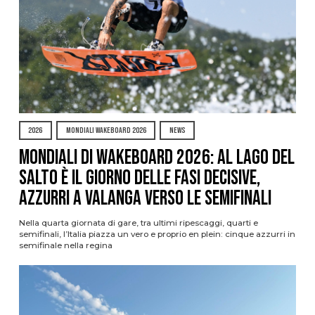
2026
MONDIALI WAKEBOARD 2026
NEWS
Mondiali di Wakeboard 2026: al Lago del
Salto è il giorno delle fasi decisive,
azzurri a valanga verso le semifinali
Nella quarta giornata di gare, tra ultimi ripescaggi, quarti e
semifinali, l’Italia piazza un vero e proprio en plein: cinque azzurri in
semifinale nella regina