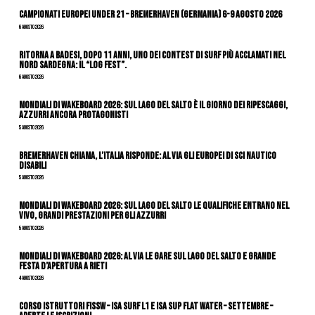
Campionati Europei Under 21 – Bremerhaven (Germania) 6-9 agosto 2026
6 Agosto 2026
Ritorna a Badesi, dopo 11 anni, uno dei contest di surf più acclamati nel
nord Sardegna: il “Log Fest”.
6 Agosto 2026
Mondiali di Wakeboard 2026: sul Lago del Salto è il giorno dei ripescaggi,
azzurri ancora protagonisti
5 Agosto 2026
Bremerhaven chiama, l’Italia risponde: al via gli Europei di Sci Nautico
Disabili
5 Agosto 2026
Mondiali di Wakeboard 2026: sul Lago del Salto le qualifiche entrano nel
vivo, grandi prestazioni per gli azzurri
5 Agosto 2026
Mondiali di Wakeboard 2026: al via le gare sul Lago del Salto e grande
festa d’apertura a Rieti
4 Agosto 2026
CORSO ISTRUTTORI FISSW – ISA SURF L1 e ISA SUP Flat Water – SETTEMBRE –