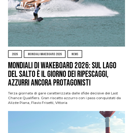
2026
MONDIALI WAKEBOARD 2026
NEWS
Mondiali di Wakeboard 2026: sul Lago
del Salto è il giorno dei ripescaggi,
azzurri ancora protagonisti
Terza giornata di gare caratterizzata dalle sfide decisive dei Last
Chance Qualifiers. Gran riscatto azzurro con i pass conquistati da
Alizée Piana, Flavio Frisetti, Vittoria