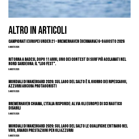
ALTRO IN ARTICOLI
Campionati Europei Under 21 – Bremerhaven (Germania) 6-9 agosto 2026
6 Agosto 2026
Ritorna a Badesi, dopo 11 anni, uno dei contest di surf più acclamati nel
nord Sardegna: il “Log Fest”.
6 Agosto 2026
Mondiali di Wakeboard 2026: sul Lago del Salto è il giorno dei ripescaggi,
azzurri ancora protagonisti
5 Agosto 2026
Bremerhaven chiama, l’Italia risponde: al via gli Europei di Sci Nautico
Disabili
5 Agosto 2026
Mondiali di Wakeboard 2026: sul Lago del Salto le qualifiche entrano nel
vivo, grandi prestazioni per gli azzurri
5 Agosto 2026