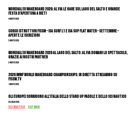
Mondiali di Wakeboard 2026: al via le gare sul Lago del Salto e grande
festa d’apertura a Rieti
4 Agosto 2026
CORSO ISTRUTTORI FISSW – ISA SURF L1 e ISA SUP Flat Water – SETTEMBRE –
APERTE LE ISCRIZIONI
2 Agosto 2026
Mondiali di Wakeboard 2026 al Lago del Salto: al via domani lo spettacolo,
grazie ai nostri Partner
2 Agosto 2026
2026 IWWF WORLD WAKEBOARD CHAMPIONSHIPS: IN DIRETTA STREAMING SU
FISSW.TV
1 Agosto 2026
Gli Europei sorridono all’Italia dello stand up paddle e dello sci nautico
29 Luglio 2026
SCI NAUTICO
SUP WAVE