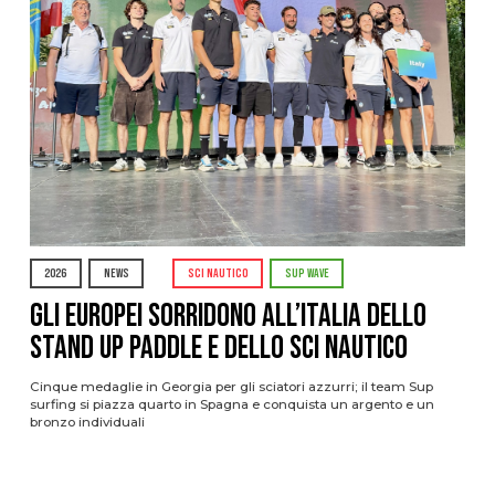
2026
NEWS
SCI NAUTICO
SUP WAVE
Gli Europei sorridono all’Italia dello
stand up paddle e dello sci nautico
Cinque medaglie in Georgia per gli sciatori azzurri; il team Sup
surfing si piazza quarto in Spagna e conquista un argento e un
bronzo individuali