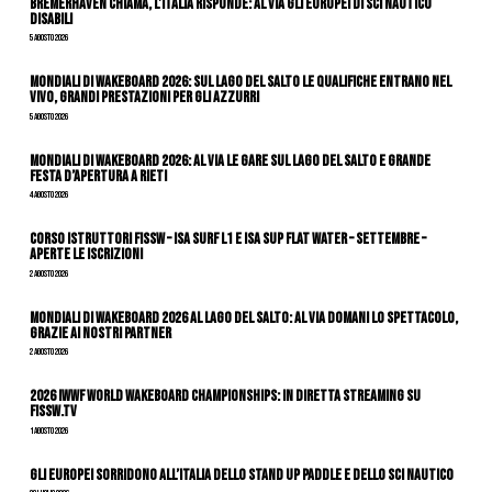
Bremerhaven chiama, l’Italia risponde: al via gli Europei di Sci Nautico
Disabili
5 Agosto 2026
Mondiali di Wakeboard 2026: sul Lago del Salto le qualifiche entrano nel
vivo, grandi prestazioni per gli azzurri
5 Agosto 2026
Mondiali di Wakeboard 2026: al via le gare sul Lago del Salto e grande
festa d’apertura a Rieti
4 Agosto 2026
CORSO ISTRUTTORI FISSW – ISA SURF L1 e ISA SUP Flat Water – SETTEMBRE –
APERTE LE ISCRIZIONI
2 Agosto 2026
Mondiali di Wakeboard 2026 al Lago del Salto: al via domani lo spettacolo,
grazie ai nostri Partner
2 Agosto 2026
2026 IWWF WORLD WAKEBOARD CHAMPIONSHIPS: IN DIRETTA STREAMING SU
FISSW.TV
1 Agosto 2026
Gli Europei sorridono all’Italia dello stand up paddle e dello sci nautico