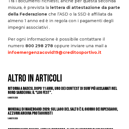
Tra i documenti richiesti, anche per questa seconda
misura, è prevista la
lettera di attestazione da parte
della Federazione
che l’ASD o la SSD è affiliata da
almeno 1 anno ed è in regola con i pagamenti degli
impegni associativi .
Per ogni informazione è possibile contattare il
numero
800 298 278
oppure inviare una mail a
infoemergenzacovid19@creditosportivo.it
ALTRO IN ARTICOLI
Ritorna a Badesi, dopo 11 anni, uno dei contest di surf più acclamati nel
nord Sardegna: il “Log Fest”.
6 Agosto 2026
Mondiali di Wakeboard 2026: sul Lago del Salto è il giorno dei ripescaggi,
azzurri ancora protagonisti
5 Agosto 2026