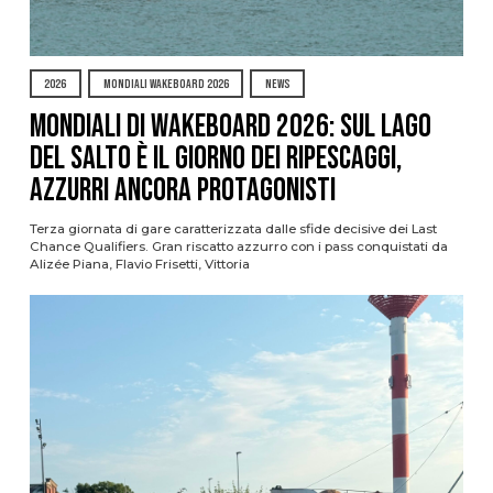
2026
MONDIALI WAKEBOARD 2026
NEWS
Mondiali di Wakeboard 2026: sul Lago
del Salto è il giorno dei ripescaggi,
azzurri ancora protagonisti
Terza giornata di gare caratterizzata dalle sfide decisive dei Last
Chance Qualifiers. Gran riscatto azzurro con i pass conquistati da
Alizée Piana, Flavio Frisetti, Vittoria