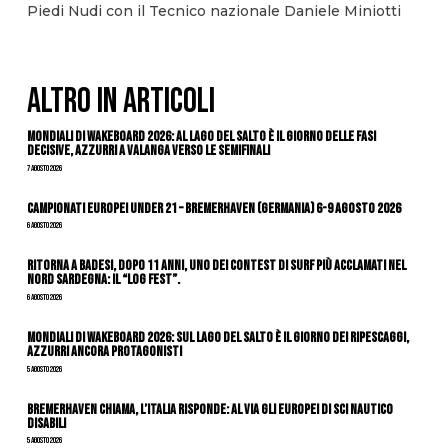
Piedi Nudi con il Tecnico nazionale Daniele Miniotti
ALTRO IN ARTICOLI
Mondiali di Wakeboard 2026: al Lago del Salto è il giorno delle fasi
decisive, azzurri a valanga verso le semifinali
7 Agosto 2026
Campionati Europei Under 21 – Bremerhaven (Germania) 6-9 agosto 2026
6 Agosto 2026
Ritorna a Badesi, dopo 11 anni, uno dei contest di surf più acclamati nel
nord Sardegna: il “Log Fest”.
6 Agosto 2026
Mondiali di Wakeboard 2026: sul Lago del Salto è il giorno dei ripescaggi,
azzurri ancora protagonisti
5 Agosto 2026
Bremerhaven chiama, l’Italia risponde: al via gli Europei di Sci Nautico
Disabili
5 Agosto 2026