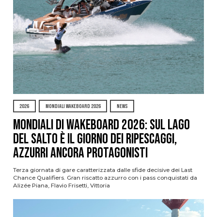
2026
MONDIALI WAKEBOARD 2026
NEWS
Mondiali di Wakeboard 2026: sul Lago
del Salto è il giorno dei ripescaggi,
azzurri ancora protagonisti
Terza giornata di gare caratterizzata dalle sfide decisive dei Last
Chance Qualifiers. Gran riscatto azzurro con i pass conquistati da
Alizée Piana, Flavio Frisetti, Vittoria