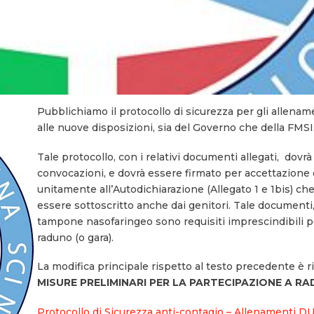
Pubblichiamo il protocollo di sicurezza per gli allenam
alle nuove disposizioni, sia del Governo che della FMSI
Tale protocollo, con i relativi documenti allegati, dovrà
convocazioni, e dovrà essere firmato per accettazione d
unitamente all’Autodichiarazione (Allegato 1 e 1bis) che
essere sottoscritto anche dai genitori. Tale documenti,
tampone nasofaringeo sono requisiti imprescindibili pe
raduno (o gara).
La modifica principale rispetto al testo precedente è r
MISURE PRELIMINARI PER LA PARTECIPAZIONE A RA
Protocollo di Sicurezza anti-contagio – Allenamenti DU