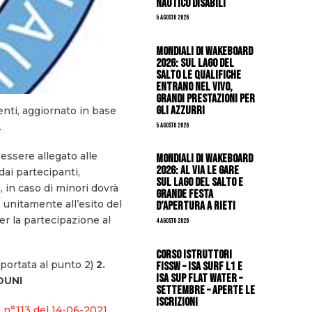
Nautico Disabili
5 Agosto 2026
Mondiali di Wakeboard
2026: sul Lago del
Salto le qualifiche
entrano nel vivo,
grandi prestazioni per
gli azzurri
enti, aggiornato in base
.
5 Agosto 2026
 essere allegato alle
Mondiali di Wakeboard
2026: al via le gare
ai partecipanti,
sul Lago del Salto e
, in caso di minori dovrà
grande festa
 unitamente all’esito del
d’apertura a Rieti
r la partecipazione al
4 Agosto 2026
CORSO ISTRUTTORI
iportata al punto 2)
2.
FISSW – ISA SURF L1 e
ISA SUP Flat Water –
DUNI
SETTEMBRE – APERTE LE
ISCRIZIONI
 n°113 del 14-06-2021