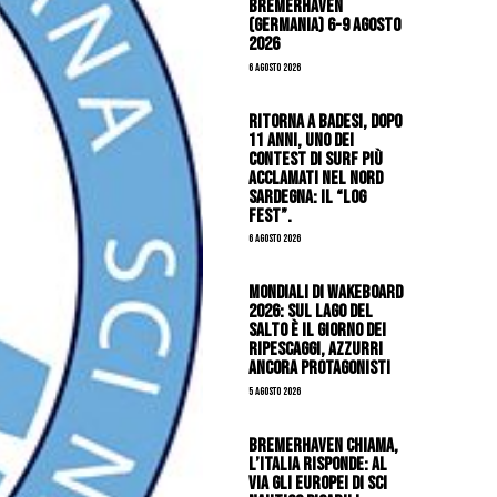
Bremerhaven
(Germania) 6-9 agosto
2026
6 Agosto 2026
Ritorna a Badesi, dopo
11 anni, uno dei
contest di surf più
acclamati nel nord
Sardegna: il “Log
Fest”.
6 Agosto 2026
Mondiali di Wakeboard
2026: sul Lago del
Salto è il giorno dei
ripescaggi, azzurri
ancora protagonisti
5 Agosto 2026
Bremerhaven chiama,
l’Italia risponde: al
via gli Europei di Sci