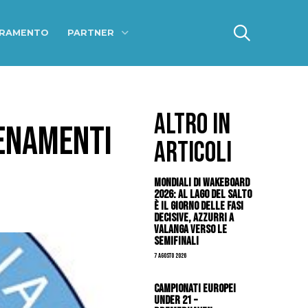
ERAMENTO
PARTNER
ALTRO IN
LENAMENTI
ARTICOLI
Mondiali di Wakeboard
2026: al Lago del Salto
è il giorno delle fasi
decisive, azzurri a
valanga verso le
semifinali
7 Agosto 2026
Campionati Europei
Under 21 –