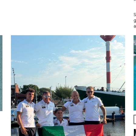
S
g
a
l