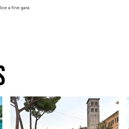
ice a fine gara
S