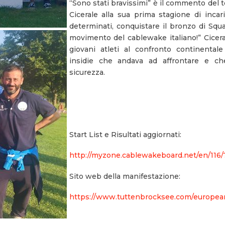
“Sono stati bravissimi” è il commento del 
Cicerale alla sua prima stagione di incari
determinati, conquistare il bronzo di Squa
movimento del cablewake italiano!” Cicera
giovani atleti al confronto continental
insidie che andava ad affrontare e ch
sicurezza.
Start List e Risultati aggiornati:
http://myzone.cablewakeboard.net/en/11
Sito web della manifestazione:
https://www.tuttenbrocksee.com/europea