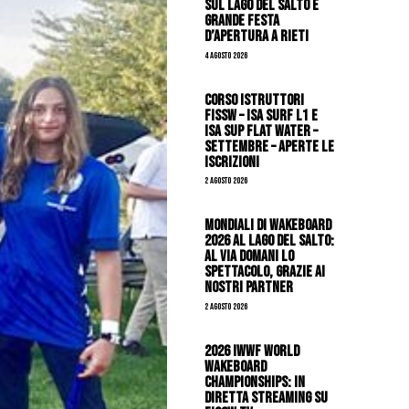
sul Lago del Salto e
grande festa
d’apertura a Rieti
4 Agosto 2026
CORSO ISTRUTTORI
FISSW – ISA SURF L1 e
ISA SUP Flat Water –
SETTEMBRE – APERTE LE
ISCRIZIONI
2 Agosto 2026
Mondiali di Wakeboard
2026 al Lago del Salto:
al via domani lo
spettacolo, grazie ai
nostri Partner
2 Agosto 2026
2026 IWWF WORLD
WAKEBOARD
CHAMPIONSHIPS: IN
DIRETTA STREAMING SU