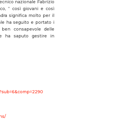
tecnico nazionale Fabrizio
co, “ così giovani e così
dra significa molto per il
le ha seguito e portato i
e ben consapevole delle
e ha saputo gestire in
6/?sub=6&comp=2290
ns/