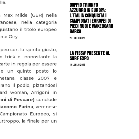
le.
DOPPIO TRIONFO
AZZURRO IN EUROPA:
a Max Milde (GER) nella
L’ITALIA CONQUISTA I
CAMPIONATI EUROPEI DI
ancese, nella categoria
PIEDI NUDI E WAKEBOARD
istano il titolo europeo
BARCA
ime Giry.
20 Luglio 2026
peo con lo spirito giusto,
La FISSW presente al
mo trick e, nonostante la
Surf Expo
carte in regola per essere
14 Luglio 2026
i e un quinto posto lo
etana, classe 2007 e
orano il podio, pizzandosi
oard woman, Arrigoni in
nni di Pescare)
conclude
iacomo Farina
, veronese
 Campionato Europeo, si
troppo, la finale per un