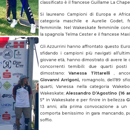
classificato è il francese Guillame La Chapel
Si laureano Campioni di Europa e Afric
categoria maschile e Aurelie Godet, fr
femminile. Nel Wakeskate femminile conqu
la spagnola Telma Cester e il francese Max
Gli Azzurrini hanno affrontato questo Euro
sfidando i campioni più navigati all’ulti
giovane età, hanno dimostrato di avere le 
concorrenti temibili: due quarti post
dimostrano:
Vanessa Tittarelli
, ancon
Giovanni Arrigoni,
romagnolo, dell’89 sfi
quarti, Vanessa nella categoria Wakeb
Wakeskate;
Alessandro D’Agostino (16 a
5° in Wakeskate e per finire in bellezza
G
13 anni, alla prima convocazione a un
comporta benissimo in gara mancando, pur
soffio.