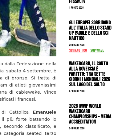
FISSW.TV
1 Agosto 2026
Gli Europei sorridono
all’Italia dello stand
up paddle e dello sci
nautico
29 Luglio 2026
SCI NAUTICO
SUP WAVE
Wakeboard, il conto
ta dalla Federazione nella
alla rovescia è
a, sabato 4 settembre, è
partito: tra sette
a di bronzo. Si tratta di
giorni i Mondiali 2026
sul Lago del Salto
am di atleti giovanissimi
27 Luglio 2026
iana di cablewake. Vince
ficati i francesi.
2026 IWWF WORLD
WAKEBOARD
di Cattolica,
Emanuele
CHAMPIONSHIPS – MEDIA
il più forte battendo lo
ACCREDITATION
, secondo classificato, e
24 Luglio 2026
a categoria seated, terzo