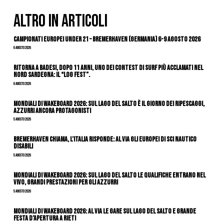
ALTRO IN ARTICOLI
Campionati Europei Under 21 – Bremerhaven (Germania) 6-9 agosto 2026
6 Agosto 2026
Ritorna a Badesi, dopo 11 anni, uno dei contest di surf più acclamati nel
nord Sardegna: il “Log Fest”.
6 Agosto 2026
Mondiali di Wakeboard 2026: sul Lago del Salto è il giorno dei ripescaggi,
azzurri ancora protagonisti
5 Agosto 2026
Bremerhaven chiama, l’Italia risponde: al via gli Europei di Sci Nautico
Disabili
5 Agosto 2026
Mondiali di Wakeboard 2026: sul Lago del Salto le qualifiche entrano nel
vivo, grandi prestazioni per gli azzurri
5 Agosto 2026
Mondiali di Wakeboard 2026: al via le gare sul Lago del Salto e grande
festa d’apertura a Rieti