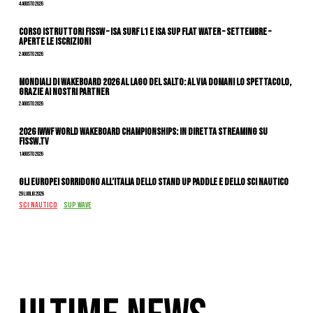
4 Agosto 2026
CORSO ISTRUTTORI FISSW – ISA SURF L1 e ISA SUP Flat Water – SETTEMBRE –
APERTE LE ISCRIZIONI
2 Agosto 2026
Mondiali di Wakeboard 2026 al Lago del Salto: al via domani lo spettacolo,
grazie ai nostri Partner
2 Agosto 2026
2026 IWWF WORLD WAKEBOARD CHAMPIONSHIPS: IN DIRETTA STREAMING SU
FISSW.TV
1 Agosto 2026
Gli Europei sorridono all’Italia dello stand up paddle e dello sci nautico
29 Luglio 2026
SCI NAUTICO
SUP WAVE