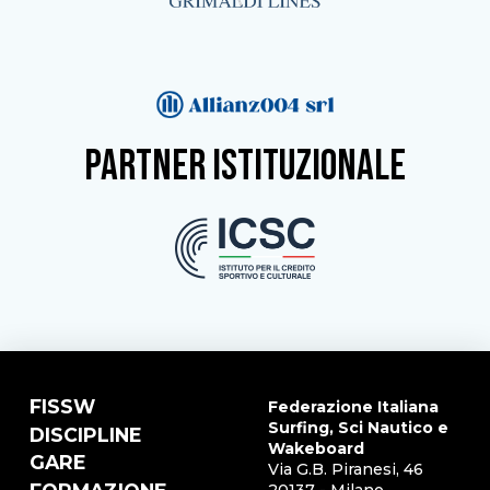
partner istituzionale
FISSW
Federazione Italiana
Surfing, Sci Nautico e
DISCIPLINE
Wakeboard
GARE
Via G.B. Piranesi, 46
20137 - Milano