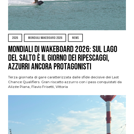
2026
MONDIALI WAKEBOARD 2026
NEWS
Mondiali di Wakeboard 2026: sul Lago
del Salto è il giorno dei ripescaggi,
azzurri ancora protagonisti
Terza giornata di gare caratterizzata dalle sfide decisive dei Last
Chance Qualifiers. Gran riscatto azzurro con i pass conquistati da
Alizée Piana, Flavio Frisetti, Vittoria