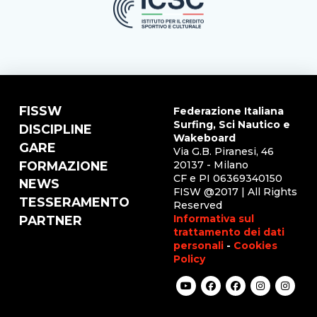
FISSW
Federazione Italiana
Surfing, Sci Nautico e
DISCIPLINE
Wakeboard
GARE
Via G.B. Piranesi, 46
FORMAZIONE
20137 - Milano
CF e PI 06369340150
NEWS
FISW @2017 | All Rights
TESSERAMENTO
Reserved
Informativa sul
PARTNER
trattamento dei dati
personali
-
Cookies
Policy