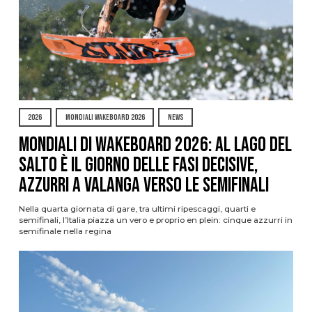
2026
MONDIALI WAKEBOARD 2026
NEWS
Mondiali di Wakeboard 2026: al Lago del
Salto è il giorno delle fasi decisive,
azzurri a valanga verso le semifinali
Nella quarta giornata di gare, tra ultimi ripescaggi, quarti e
semifinali, l’Italia piazza un vero e proprio en plein: cinque azzurri in
semifinale nella regina