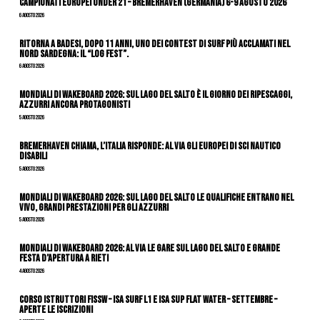
Campionati Europei Under 21 – Bremerhaven (Germania) 6-9 agosto 2026
6 Agosto 2026
Ritorna a Badesi, dopo 11 anni, uno dei contest di surf più acclamati nel
nord Sardegna: il “Log Fest”.
6 Agosto 2026
Mondiali di Wakeboard 2026: sul Lago del Salto è il giorno dei ripescaggi,
azzurri ancora protagonisti
5 Agosto 2026
Bremerhaven chiama, l’Italia risponde: al via gli Europei di Sci Nautico
Disabili
5 Agosto 2026
Mondiali di Wakeboard 2026: sul Lago del Salto le qualifiche entrano nel
vivo, grandi prestazioni per gli azzurri
5 Agosto 2026
Mondiali di Wakeboard 2026: al via le gare sul Lago del Salto e grande
festa d’apertura a Rieti
4 Agosto 2026
CORSO ISTRUTTORI FISSW – ISA SURF L1 e ISA SUP Flat Water – SETTEMBRE –
APERTE LE ISCRIZIONI