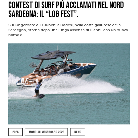
contest di surf più acclamati nel nord
Sardegna: il “Log Fest”.
Sul lungomare di Li Junchi a Badesi, nella costa gallurese della
Sardegna, ritorna dopo una lunga assenza di 11 anni, con un nuovo
nome e
2026
MONDIALI WAKEBOARD 2026
NEWS