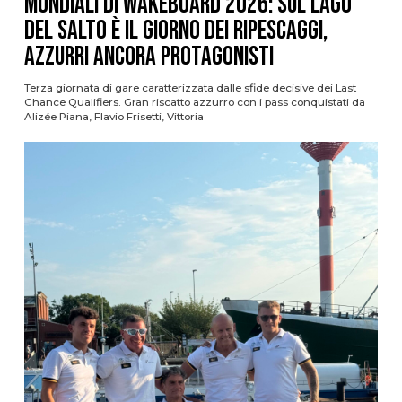
Mondiali di Wakeboard 2026: sul Lago
del Salto è il giorno dei ripescaggi,
azzurri ancora protagonisti
Terza giornata di gare caratterizzata dalle sfide decisive dei Last
Chance Qualifiers. Gran riscatto azzurro con i pass conquistati da
Alizée Piana, Flavio Frisetti, Vittoria