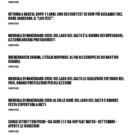
6 Agosto 2026
Ritorna a Badesi, dopo 11 anni, uno dei contest di surf più acclamati nel
nord Sardegna: il “Log Fest”.
6 Agosto 2026
Mondiali di Wakeboard 2026: sul Lago del Salto è il giorno dei ripescaggi,
azzurri ancora protagonisti
5 Agosto 2026
Bremerhaven chiama, l’Italia risponde: al via gli Europei di Sci Nautico
Disabili
5 Agosto 2026
Mondiali di Wakeboard 2026: sul Lago del Salto le qualifiche entrano nel
vivo, grandi prestazioni per gli azzurri
5 Agosto 2026
Mondiali di Wakeboard 2026: al via le gare sul Lago del Salto e grande
festa d’apertura a Rieti
4 Agosto 2026
CORSO ISTRUTTORI FISSW – ISA SURF L1 e ISA SUP Flat Water – SETTEMBRE –
APERTE LE ISCRIZIONI
2 Agosto 2026