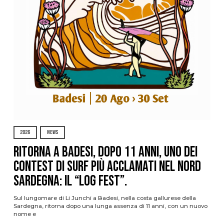
2026
NEWS
Ritorna a Badesi, dopo 11 anni, uno dei
contest di surf più acclamati nel nord
Sardegna: il “Log Fest”.
Sul lungomare di Li Junchi a Badesi, nella costa gallurese della
Sardegna, ritorna dopo una lunga assenza di 11 anni, con un nuovo
nome e