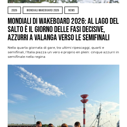
2026
MONDIALI WAKEBOARD 2026
NEWS
Mondiali di Wakeboard 2026: al Lago del
Salto è il giorno delle fasi decisive,
azzurri a valanga verso le semifinali
Nella quarta giornata di gare, tra ultimi ripescaggi, quarti e
semifinali, l’Italia piazza un vero e proprio en plein: cinque azzurri in
semifinale nella regina