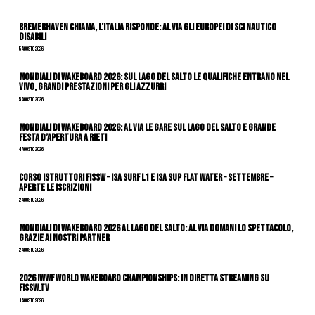
Bremerhaven chiama, l’Italia risponde: al via gli Europei di Sci Nautico
Disabili
5 Agosto 2026
Mondiali di Wakeboard 2026: sul Lago del Salto le qualifiche entrano nel
vivo, grandi prestazioni per gli azzurri
5 Agosto 2026
Mondiali di Wakeboard 2026: al via le gare sul Lago del Salto e grande
festa d’apertura a Rieti
4 Agosto 2026
CORSO ISTRUTTORI FISSW – ISA SURF L1 e ISA SUP Flat Water – SETTEMBRE –
APERTE LE ISCRIZIONI
2 Agosto 2026
Mondiali di Wakeboard 2026 al Lago del Salto: al via domani lo spettacolo,
grazie ai nostri Partner
2 Agosto 2026
2026 IWWF WORLD WAKEBOARD CHAMPIONSHIPS: IN DIRETTA STREAMING SU
FISSW.TV
1 Agosto 2026