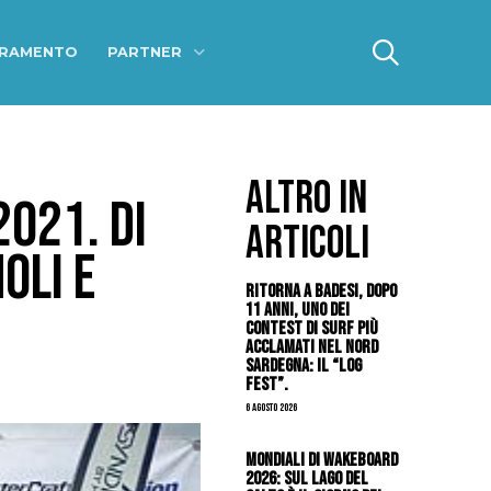
ERAMENTO
PARTNER
ALTRO IN
021. DI
ARTICOLI
OLI E
Ritorna a Badesi, dopo
11 anni, uno dei
contest di surf più
acclamati nel nord
Sardegna: il “Log
Fest”.
6 Agosto 2026
Mondiali di Wakeboard
2026: sul Lago del