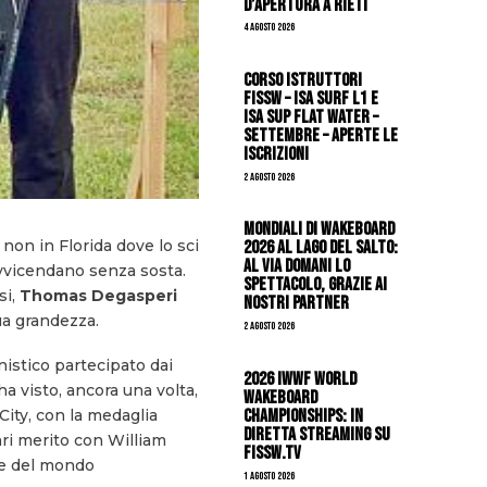
d’apertura a Rieti
4 Agosto 2026
CORSO ISTRUTTORI
FISSW – ISA SURF L1 e
ISA SUP Flat Water –
SETTEMBRE – APERTE LE
ISCRIZIONI
2 Agosto 2026
Mondiali di Wakeboard
 non in Florida dove lo sci
2026 al Lago del Salto:
al via domani lo
 avvicendano senza sosta.
spettacolo, grazie ai
si,
Thomas Degasperi
nostri Partner
ua grandezza.
2 Agosto 2026
nistico partecipato dai
2026 IWWF WORLD
ha visto, ancora una volta,
WAKEBOARD
CHAMPIONSHIPS: IN
City, con la medaglia
DIRETTA STREAMING SU
pari merito con William
FISSW.TV
ne del mondo
1 Agosto 2026