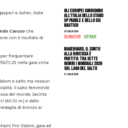
Gli Europei sorridono
Degasperi e Asher, Nate
all’Italia dello stand
up paddle e dello sci
nautico
ndo Caruso
che
29 Luglio 2026
SCI NAUTICO
SUP WAVE
ne con il risultato di
Wakeboard, il conto
alla rovescia è
a per frequentare
partito: tra sette
/55/11,25 nella gara vinta
giorni i Mondiali 2026
sul Lago del Salto
27 Luglio 2026
 slalom e salto ma nessun
ialità. Il salto femminile
nessa del mondo Jacinta
i (60,10 m.) e dallo
medaglia di bronzo ai
 Miami Pro Slalom, gara ad