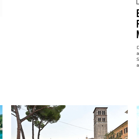
D
a
S