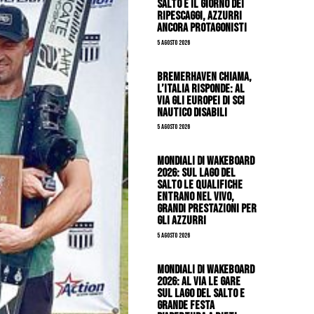
Salto è il giorno dei
ripescaggi, azzurri
ancora protagonisti
5 Agosto 2026
Bremerhaven chiama,
l’Italia risponde: al
via gli Europei di Sci
Nautico Disabili
5 Agosto 2026
Mondiali di Wakeboard
2026: sul Lago del
Salto le qualifiche
entrano nel vivo,
grandi prestazioni per
gli azzurri
5 Agosto 2026
Mondiali di Wakeboard
2026: al via le gare
sul Lago del Salto e
grande festa