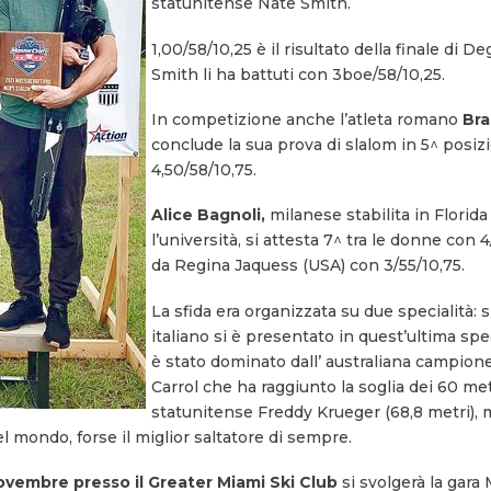
statunitense Nate Smith.
1,00/58/10,25 è il risultato della finale di 
Smith li ha battuti con 3boe/58/10,25.
In competizione anche l’atleta romano
Bra
conclude la sua prova di slalom in 5^ posizio
4,50/58/10,75.
Alice Bagnoli,
milanese stabilita in Florid
l’università, si attesta 7^ tra le donne con 4
da Regina Jaquess (USA) con 3/55/10,75.
La sfida era organizzata su due specialità:
italiano si è presentato in quest’ultima spec
è stato dominato dall’ australiana campio
Carrol che ha raggiunto la soglia dei 60 metr
statunitense Freddy Krueger (68,8 metri), 
 mondo, forse il miglior saltatore di sempre.
ovembre presso il Greater Miami Ski Club
si svolgerà la gara