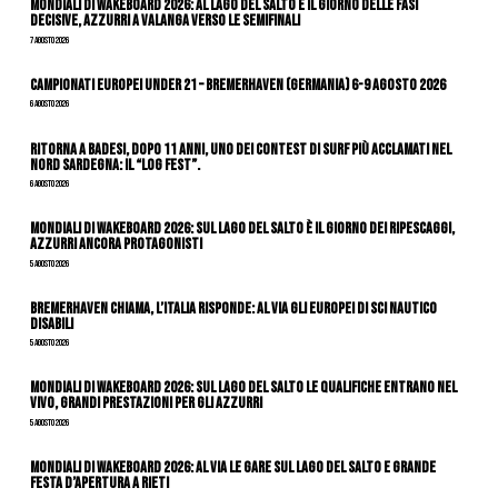
Mondiali di Wakeboard 2026: al Lago del Salto è il giorno delle fasi
decisive, azzurri a valanga verso le semifinali
7 Agosto 2026
Campionati Europei Under 21 – Bremerhaven (Germania) 6-9 agosto 2026
6 Agosto 2026
Ritorna a Badesi, dopo 11 anni, uno dei contest di surf più acclamati nel
nord Sardegna: il “Log Fest”.
6 Agosto 2026
Mondiali di Wakeboard 2026: sul Lago del Salto è il giorno dei ripescaggi,
azzurri ancora protagonisti
5 Agosto 2026
Bremerhaven chiama, l’Italia risponde: al via gli Europei di Sci Nautico
Disabili
5 Agosto 2026
Mondiali di Wakeboard 2026: sul Lago del Salto le qualifiche entrano nel
vivo, grandi prestazioni per gli azzurri
5 Agosto 2026
Mondiali di Wakeboard 2026: al via le gare sul Lago del Salto e grande
festa d’apertura a Rieti