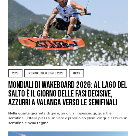
2026
MONDIALI WAKEBOARD 2026
NEWS
Mondiali di Wakeboard 2026: al Lago del
Salto è il giorno delle fasi decisive,
azzurri a valanga verso le semifinali
Nella quarta giornata di gare, tra ultimi ripescaggi, quarti e
semifinali, l’Italia piazza un vero e proprio en plein: cinque azzurri in
semifinale nella regina