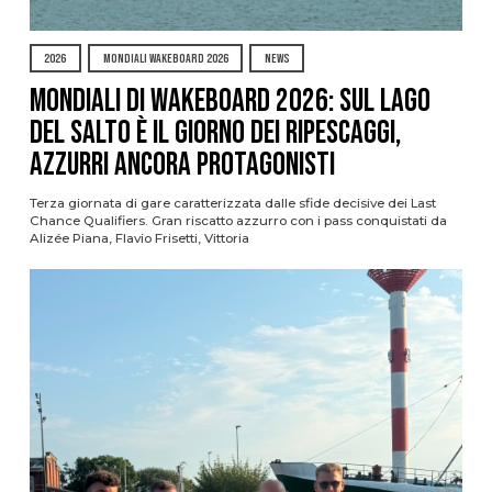
2026
MONDIALI WAKEBOARD 2026
NEWS
Mondiali di Wakeboard 2026: sul Lago
del Salto è il giorno dei ripescaggi,
azzurri ancora protagonisti
Terza giornata di gare caratterizzata dalle sfide decisive dei Last
Chance Qualifiers. Gran riscatto azzurro con i pass conquistati da
Alizée Piana, Flavio Frisetti, Vittoria