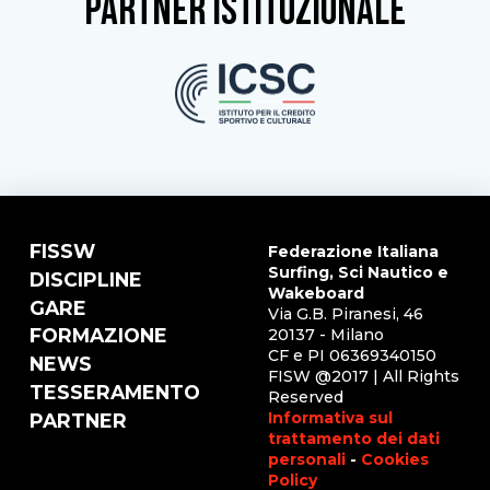
partner istituzionale
FISSW
Federazione Italiana
Surfing, Sci Nautico e
DISCIPLINE
Wakeboard
GARE
Via G.B. Piranesi, 46
FORMAZIONE
20137 - Milano
CF e PI 06369340150
NEWS
FISW @2017 | All Rights
TESSERAMENTO
Reserved
Informativa sul
PARTNER
trattamento dei dati
personali
-
Cookies
Policy