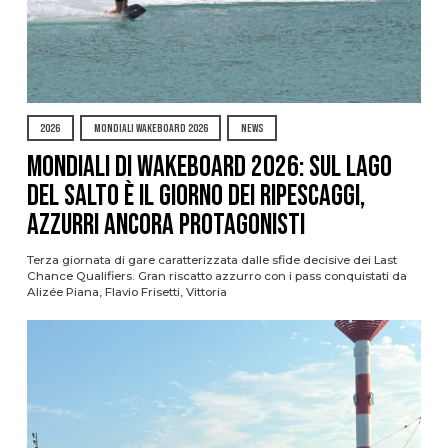
2026
MONDIALI WAKEBOARD 2026
NEWS
Mondiali di Wakeboard 2026: sul Lago
del Salto è il giorno dei ripescaggi,
azzurri ancora protagonisti
Terza giornata di gare caratterizzata dalle sfide decisive dei Last
Chance Qualifiers. Gran riscatto azzurro con i pass conquistati da
Alizée Piana, Flavio Frisetti, Vittoria