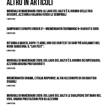
ALTRO IN ARTICOLI
Mondiali di Wakeboard 2026: al Lago del Salto è il giorno delle fasi
decisive, azzurri a valanga verso le semifinali
7 Agosto 2026
Campionati Europei Under 21 – Bremerhaven (Germania) 6-9 agosto 2026
6 Agosto 2026
Ritorna a Badesi, dopo 11 anni, uno dei contest di surf più acclamati nel
nord Sardegna: il “Log Fest”.
6 Agosto 2026
Mondiali di Wakeboard 2026: sul Lago del Salto è il giorno dei ripescaggi,
azzurri ancora protagonisti
5 Agosto 2026
Bremerhaven chiama, l’Italia risponde: al via gli Europei di Sci Nautico
Disabili
5 Agosto 2026
Mondiali di Wakeboard 2026: sul Lago del Salto le qualifiche entrano nel
vivo, grandi prestazioni per gli azzurri
5 Agosto 2026