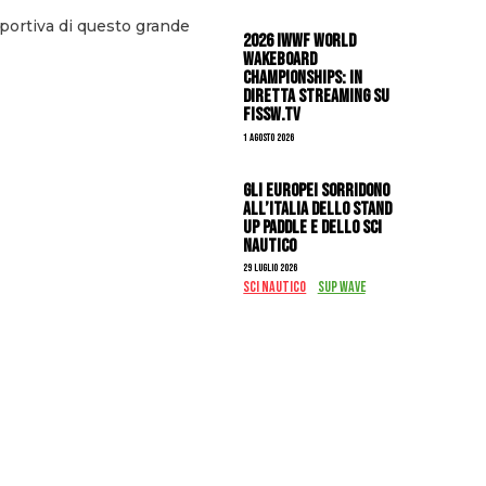
portiva di questo grande
2026 IWWF WORLD
WAKEBOARD
CHAMPIONSHIPS: IN
DIRETTA STREAMING SU
FISSW.TV
1 Agosto 2026
Gli Europei sorridono
all’Italia dello stand
up paddle e dello sci
nautico
29 Luglio 2026
SCI NAUTICO
SUP WAVE