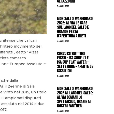
gli azzurri
5 Agosto 2026
Mondiali di Wakeboard
2026: al via le gare
sul Lago del Salto e
grande festa
d’apertura a Rieti
nitense che valica i
4 Agosto 2026
e l’intero movimento del
aretti , detto “Pizza
CORSO ISTRUTTORI
FISSW – ISA SURF L1 e
l’atleta comasco
ISA SUP Flat Water –
mpione Europeo Assoluto e
SETTEMBRE – APERTE LE
ISCRIZIONI
2 Agosto 2026
nche dalla
, il 24enne di Sala
Mondiali di Wakeboard
 vinto nel 2015, un titolo
2026 al Lago del Salto:
al via domani lo
i Campionati disputati
spettacolo, grazie ai
o assoluto nel 2014 e due
nostri Partner
017.
2 Agosto 2026