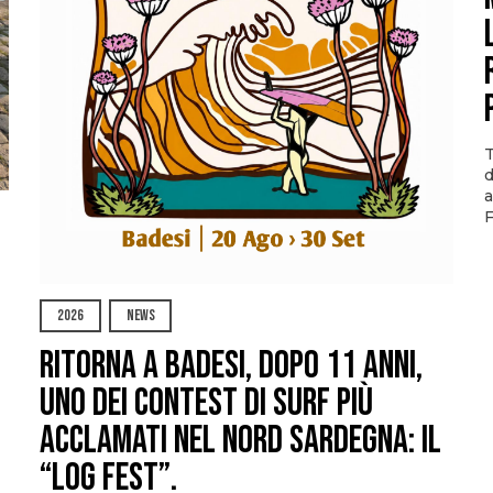
T
d
a
F
2026
NEWS
Ritorna a Badesi, dopo 11 anni,
uno dei contest di surf più
acclamati nel nord Sardegna: il
“Log Fest”.