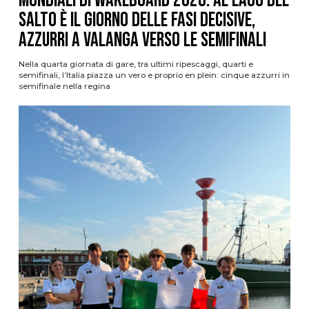
Mondiali di Wakeboard 2026: al Lago del
Salto è il giorno delle fasi decisive,
azzurri a valanga verso le semifinali
Nella quarta giornata di gare, tra ultimi ripescaggi, quarti e
semifinali, l’Italia piazza un vero e proprio en plein: cinque azzurri in
semifinale nella regina