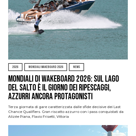
2026
MONDIALI WAKEBOARD 2026
NEWS
Mondiali di Wakeboard 2026: sul Lago
del Salto è il giorno dei ripescaggi,
azzurri ancora protagonisti
Terza giornata di gare caratterizzata dalle sfide decisive dei Last
Chance Qualifiers. Gran riscatto azzurro con i pass conquistati da
Alizée Piana, Flavio Frisetti, Vittoria