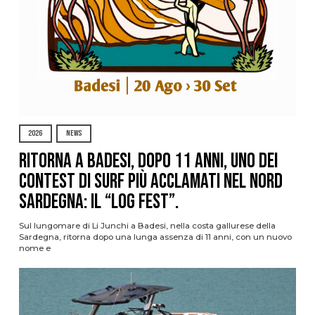
2026
NEWS
Ritorna a Badesi, dopo 11 anni, uno dei
contest di surf più acclamati nel nord
Sardegna: il “Log Fest”.
Sul lungomare di Li Junchi a Badesi, nella costa gallurese della
Sardegna, ritorna dopo una lunga assenza di 11 anni, con un nuovo
nome e