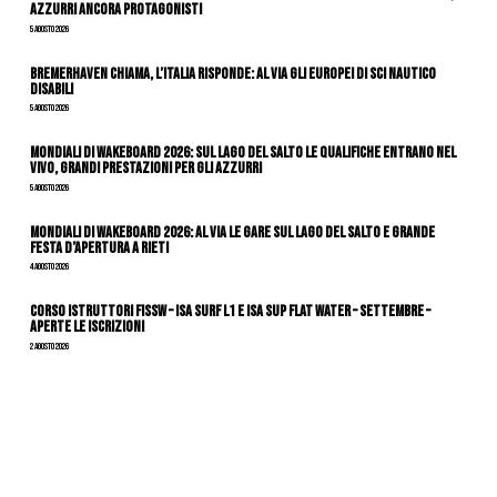
azzurri ancora protagonisti
5 Agosto 2026
Bremerhaven chiama, l’Italia risponde: al via gli Europei di Sci Nautico
Disabili
5 Agosto 2026
Mondiali di Wakeboard 2026: sul Lago del Salto le qualifiche entrano nel
vivo, grandi prestazioni per gli azzurri
5 Agosto 2026
Mondiali di Wakeboard 2026: al via le gare sul Lago del Salto e grande
festa d’apertura a Rieti
4 Agosto 2026
CORSO ISTRUTTORI FISSW – ISA SURF L1 e ISA SUP Flat Water – SETTEMBRE –
APERTE LE ISCRIZIONI
2 Agosto 2026