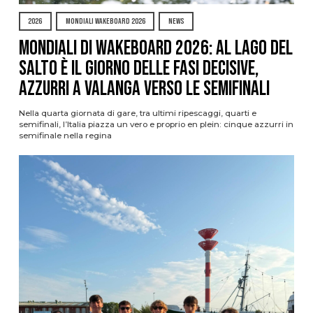
2026
MONDIALI WAKEBOARD 2026
NEWS
Mondiali di Wakeboard 2026: al Lago del
Salto è il giorno delle fasi decisive,
azzurri a valanga verso le semifinali
Nella quarta giornata di gare, tra ultimi ripescaggi, quarti e
semifinali, l’Italia piazza un vero e proprio en plein: cinque azzurri in
semifinale nella regina