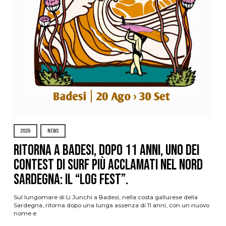
2026
NEWS
Ritorna a Badesi, dopo 11 anni, uno dei
contest di surf più acclamati nel nord
Sardegna: il “Log Fest”.
Sul lungomare di Li Junchi a Badesi, nella costa gallurese della
Sardegna, ritorna dopo una lunga assenza di 11 anni, con un nuovo
nome e