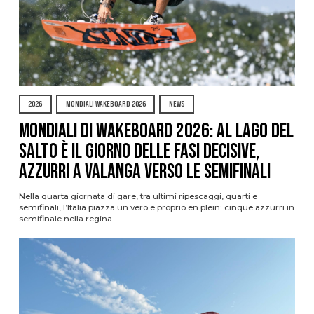
2026
MONDIALI WAKEBOARD 2026
NEWS
Mondiali di Wakeboard 2026: al Lago del
Salto è il giorno delle fasi decisive,
azzurri a valanga verso le semifinali
Nella quarta giornata di gare, tra ultimi ripescaggi, quarti e
semifinali, l’Italia piazza un vero e proprio en plein: cinque azzurri in
semifinale nella regina