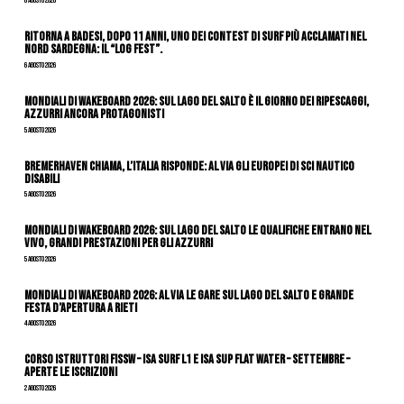
6 Agosto 2026
Ritorna a Badesi, dopo 11 anni, uno dei contest di surf più acclamati nel
nord Sardegna: il “Log Fest”.
6 Agosto 2026
Mondiali di Wakeboard 2026: sul Lago del Salto è il giorno dei ripescaggi,
azzurri ancora protagonisti
5 Agosto 2026
Bremerhaven chiama, l’Italia risponde: al via gli Europei di Sci Nautico
Disabili
5 Agosto 2026
Mondiali di Wakeboard 2026: sul Lago del Salto le qualifiche entrano nel
vivo, grandi prestazioni per gli azzurri
5 Agosto 2026
Mondiali di Wakeboard 2026: al via le gare sul Lago del Salto e grande
festa d’apertura a Rieti
4 Agosto 2026
CORSO ISTRUTTORI FISSW – ISA SURF L1 e ISA SUP Flat Water – SETTEMBRE –
APERTE LE ISCRIZIONI
2 Agosto 2026