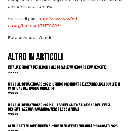
competizione sportiva.
risultati di gara:
http://www.iwwfed-
ea.org/barefoot/19ITA002/
Foto di Andrea Gilardi
ALTRO IN ARTICOLI
L’Italia è pronta per il Mondiale di Cable Wakeboard e Wakeskate!
7 Agosto 2026
Mondiali di Wakeboard 2026: il primo oro iridato è azzurro, Noa Gualtieri
campione del mondo Under 14
7 Agosto 2026
Mondiali di Wakeboard 2026: al Lago del Salto è il giorno delle fasi
decisive, azzurri a valanga verso le semifinali
7 Agosto 2026
Campionati Europei Under 21 – Bremerhaven (Germania) 6-9 agosto 2026