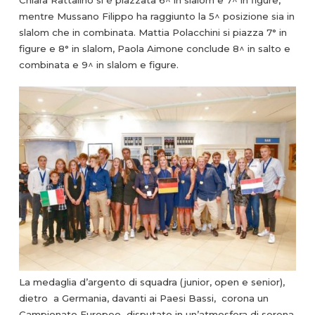
Chiara Rattalino si è piazzata 6^ in slalom e 7^ in figure,
mentre Mussano Filippo ha raggiunto la 5^ posizione sia in
slalom che in combinata. Mattia Polacchini si piazza 7° in
figure e 8° in slalom, Paola Aimone conclude 8^ in salto e
combinata e 9^ in slalom e figure.
La medaglia d’argento di squadra (junior, open e senior),
dietro a Germania, davanti ai Paesi Bassi, corona un
Campionato Europeo disputato in un’atmosfera di serena