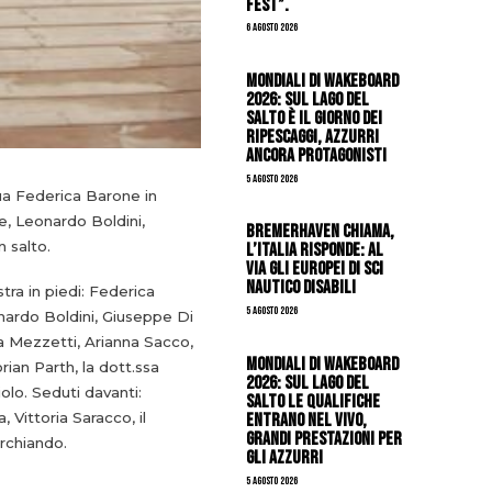
Fest”.
6 Agosto 2026
Mondiali di Wakeboard
2026: sul Lago del
Salto è il giorno dei
ripescaggi, azzurri
ancora protagonisti
5 Agosto 2026
qua Federica Barone in
re, Leonardo Boldini,
Bremerhaven chiama,
 salto.
l’Italia risponde: al
via gli Europei di Sci
Nautico Disabili
stra in piedi: Federica
5 Agosto 2026
onardo Boldini, Giuseppe Di
a Mezzetti, Arianna Sacco,
Mondiali di Wakeboard
rian Parth, la dott.ssa
2026: sul Lago del
olo. Seduti davanti:
Salto le qualifiche
entrano nel vivo,
 Vittoria Saracco, il
grandi prestazioni per
rchiando.
gli azzurri
5 Agosto 2026