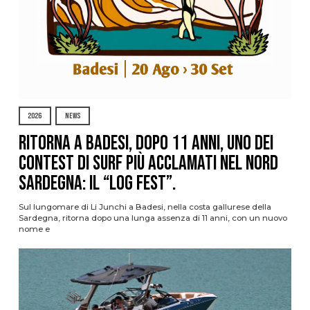
2026
NEWS
Ritorna a Badesi, dopo 11 anni, uno dei
contest di surf più acclamati nel nord
Sardegna: il “Log Fest”.
Sul lungomare di Li Junchi a Badesi, nella costa gallurese della
Sardegna, ritorna dopo una lunga assenza di 11 anni, con un nuovo
nome e