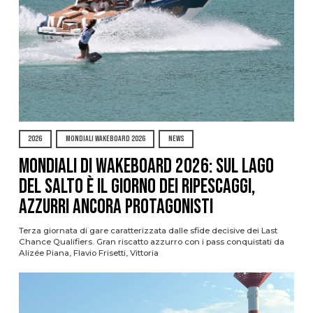
2026
MONDIALI WAKEBOARD 2026
NEWS
Mondiali di Wakeboard 2026: sul Lago
del Salto è il giorno dei ripescaggi,
azzurri ancora protagonisti
Terza giornata di gare caratterizzata dalle sfide decisive dei Last
Chance Qualifiers. Gran riscatto azzurro con i pass conquistati da
Alizée Piana, Flavio Frisetti, Vittoria