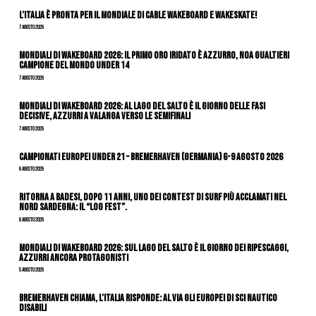
L’Italia è pronta per il Mondiale di Cable Wakeboard e Wakeskate!
7 Agosto 2026
Mondiali di Wakeboard 2026: il primo oro iridato è azzurro, Noa Gualtieri
campione del mondo Under 14
7 Agosto 2026
Mondiali di Wakeboard 2026: al Lago del Salto è il giorno delle fasi
decisive, azzurri a valanga verso le semifinali
7 Agosto 2026
Campionati Europei Under 21 – Bremerhaven (Germania) 6-9 agosto 2026
6 Agosto 2026
Ritorna a Badesi, dopo 11 anni, uno dei contest di surf più acclamati nel
nord Sardegna: il “Log Fest”.
6 Agosto 2026
Mondiali di Wakeboard 2026: sul Lago del Salto è il giorno dei ripescaggi,
azzurri ancora protagonisti
5 Agosto 2026
Bremerhaven chiama, l’Italia risponde: al via gli Europei di Sci Nautico
Disabili