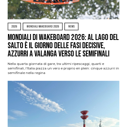
2026
MONDIALI WAKEBOARD 2026
NEWS
Mondiali di Wakeboard 2026: al Lago del
Salto è il giorno delle fasi decisive,
azzurri a valanga verso le semifinali
Nella quarta giornata di gare, tra ultimi ripescaggi, quarti e
semifinali, l’Italia piazza un vero e proprio en plein: cinque azzurri in
semifinale nella regina