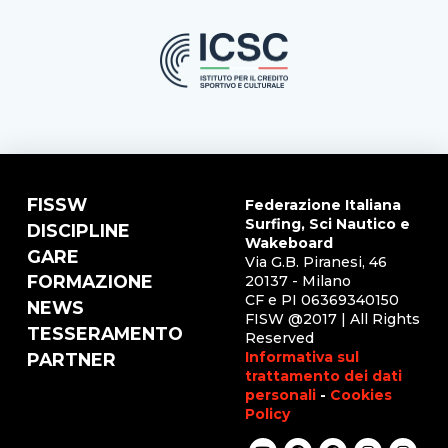
FISSW
Federazione Italiana
Surfing, Sci Nautico e
DISCIPLINE
Wakeboard
GARE
Via G.B. Piranesi, 46
FORMAZIONE
20137 - Milano
CF e PI 06369340150
NEWS
FISW @2017 | All Rights
TESSERAMENTO
Reserved
Informativa sul
PARTNER
trattamento dei dati
personali
-
Cookies
Policy