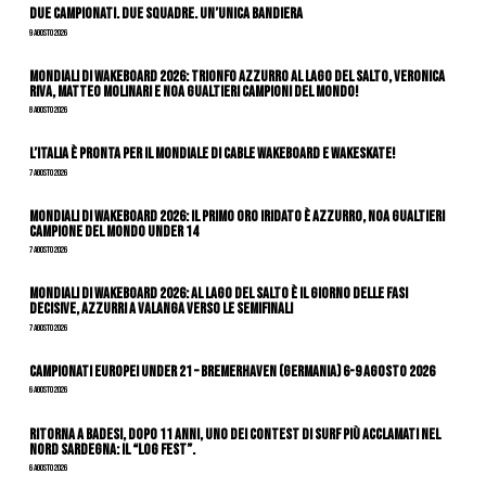
Due Campionati. Due Squadre. Un’Unica Bandiera
9 Agosto 2026
Mondiali di Wakeboard 2026: trionfo azzurro al Lago del Salto, Veronica
Riva, Matteo Molinari e Noa Gualtieri campioni del mondo!
8 Agosto 2026
L’Italia è pronta per il Mondiale di Cable Wakeboard e Wakeskate!
7 Agosto 2026
Mondiali di Wakeboard 2026: il primo oro iridato è azzurro, Noa Gualtieri
campione del mondo Under 14
7 Agosto 2026
Mondiali di Wakeboard 2026: al Lago del Salto è il giorno delle fasi
decisive, azzurri a valanga verso le semifinali
7 Agosto 2026
Campionati Europei Under 21 – Bremerhaven (Germania) 6-9 agosto 2026
6 Agosto 2026
Ritorna a Badesi, dopo 11 anni, uno dei contest di surf più acclamati nel
nord Sardegna: il “Log Fest”.
6 Agosto 2026