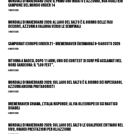
Mondiali di Wakeboard 2026: il primo oro iridato è azzurro, Noa Gualtieri
campione del mondo Under 14
7 Agosto 2026
Mondiali di Wakeboard 2026: al Lago del Salto è il giorno delle fasi
decisive, azzurri a valanga verso le semifinali
7 Agosto 2026
Campionati Europei Under 21 – Bremerhaven (Germania) 6-9 agosto 2026
6 Agosto 2026
Ritorna a Badesi, dopo 11 anni, uno dei contest di surf più acclamati nel
nord Sardegna: il “Log Fest”.
6 Agosto 2026
Mondiali di Wakeboard 2026: sul Lago del Salto è il giorno dei ripescaggi,
azzurri ancora protagonisti
5 Agosto 2026
Bremerhaven chiama, l’Italia risponde: al via gli Europei di Sci Nautico
Disabili
5 Agosto 2026
Mondiali di Wakeboard 2026: sul Lago del Salto le qualifiche entrano nel
vivo, grandi prestazioni per gli azzurri