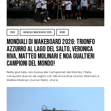
2026
MONDIALI WAKEBOARD 2026
NEWS
Mondiali di Wakeboard 2026: trionfo
azzurro al Lago del Salto, Veronica
Riva, Matteo Molinari e Noa Gualtieri
campioni del mondo!
Nella giornata conclusiva dei Campionati del Mondo, l’Italia
conquista due ori da sogno con Veronica Riva (Junior Women) e
Matteo Molinari (Junior Men), che si