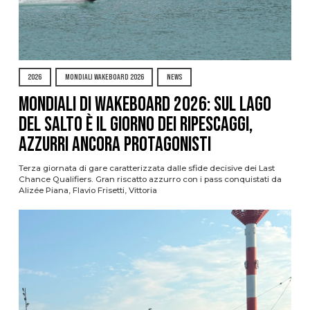
2026
MONDIALI WAKEBOARD 2026
NEWS
Mondiali di Wakeboard 2026: sul Lago
del Salto è il giorno dei ripescaggi,
azzurri ancora protagonisti
Terza giornata di gare caratterizzata dalle sfide decisive dei Last
Chance Qualifiers. Gran riscatto azzurro con i pass conquistati da
Alizée Piana, Flavio Frisetti, Vittoria