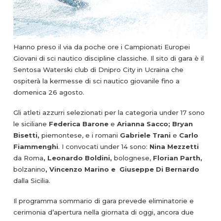
Hanno preso il via da poche ore i Campionati Europei
Giovani di sci nautico discipline classiche. Il sito di gara è il
Sentosa Waterski club di Dnipro City in Ucraina che
ospiterà la kermesse di sci nautico giovanile fino a
domenica 26 agosto.
Gli atleti azzurri selezionati per la categoria under 17 sono
le siciliane
Federica Barone
e
Arianna Sacco; Bryan
Bisetti,
piemontese, e i romani
Gabriele Trani
e
Carlo
Fiammenghi
. I convocati under 14 sono:
Nina Mezzetti
da Roma
, Leonardo Boldini,
bolognese,
Florian Parth,
bolzanino
, Vincenzo Marino e Giuseppe Di Bernardo
dalla Sicilia.
Il programma sommario di gara prevede eliminatorie e
cerimonia d’apertura nella giornata di oggi, ancora due