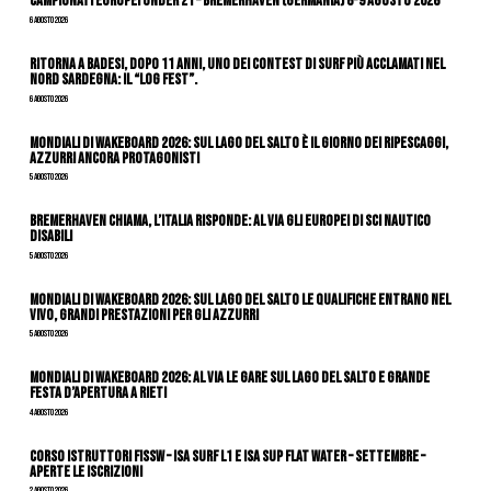
Campionati Europei Under 21 – Bremerhaven (Germania) 6-9 agosto 2026
6 Agosto 2026
Ritorna a Badesi, dopo 11 anni, uno dei contest di surf più acclamati nel
nord Sardegna: il “Log Fest”.
6 Agosto 2026
Mondiali di Wakeboard 2026: sul Lago del Salto è il giorno dei ripescaggi,
azzurri ancora protagonisti
5 Agosto 2026
Bremerhaven chiama, l’Italia risponde: al via gli Europei di Sci Nautico
Disabili
5 Agosto 2026
Mondiali di Wakeboard 2026: sul Lago del Salto le qualifiche entrano nel
vivo, grandi prestazioni per gli azzurri
5 Agosto 2026
Mondiali di Wakeboard 2026: al via le gare sul Lago del Salto e grande
festa d’apertura a Rieti
4 Agosto 2026
CORSO ISTRUTTORI FISSW – ISA SURF L1 e ISA SUP Flat Water – SETTEMBRE –
APERTE LE ISCRIZIONI
2 Agosto 2026