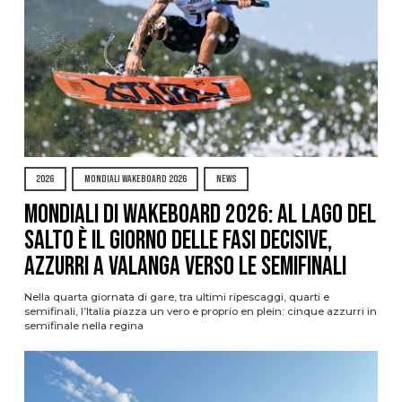
2026
MONDIALI WAKEBOARD 2026
NEWS
Mondiali di Wakeboard 2026: al Lago del
Salto è il giorno delle fasi decisive,
azzurri a valanga verso le semifinali
Nella quarta giornata di gare, tra ultimi ripescaggi, quarti e
semifinali, l’Italia piazza un vero e proprio en plein: cinque azzurri in
semifinale nella regina