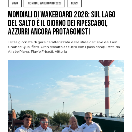
2026
MONDIALI WAKEBOARD 2026
NEWS
Mondiali di Wakeboard 2026: sul Lago
del Salto è il giorno dei ripescaggi,
azzurri ancora protagonisti
Terza giornata di gare caratterizzata dalle sfide decisive dei Last
Chance Qualifiers. Gran riscatto azzurro con i pass conquistati da
Alizée Piana, Flavio Frisetti, Vittoria