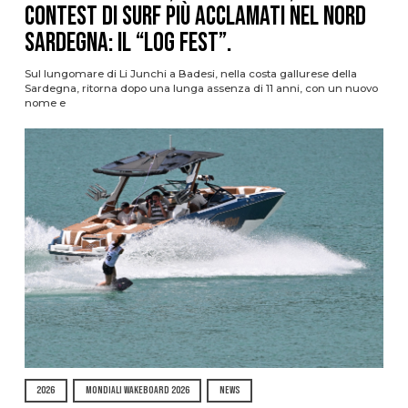
contest di surf più acclamati nel nord
Sardegna: il “Log Fest”.
Sul lungomare di Li Junchi a Badesi, nella costa gallurese della
Sardegna, ritorna dopo una lunga assenza di 11 anni, con un nuovo
nome e
2026
MONDIALI WAKEBOARD 2026
NEWS