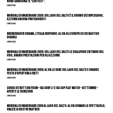
nord Sardegna: il “Log Fest”.
6 Agosto 2026
Mondiali di Wakeboard 2026: sul Lago del Salto è il giorno dei ripescaggi,
azzurri ancora protagonisti
5 Agosto 2026
Bremerhaven chiama, l’Italia risponde: al via gli Europei di Sci Nautico
Disabili
5 Agosto 2026
Mondiali di Wakeboard 2026: sul Lago del Salto le qualifiche entrano nel
vivo, grandi prestazioni per gli azzurri
5 Agosto 2026
Mondiali di Wakeboard 2026: al via le gare sul Lago del Salto e grande
festa d’apertura a Rieti
4 Agosto 2026
CORSO ISTRUTTORI FISSW – ISA SURF L1 e ISA SUP Flat Water – SETTEMBRE –
APERTE LE ISCRIZIONI
2 Agosto 2026
Mondiali di Wakeboard 2026 al Lago del Salto: al via domani lo spettacolo,
grazie ai nostri Partner