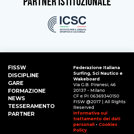
partner istituzionale
FISSW
Federazione Italiana
Surfing, Sci Nautico e
DISCIPLINE
Wakeboard
GARE
Via G.B. Piranesi, 46
FORMAZIONE
20137 - Milano
CF e PI 06369340150
NEWS
FISW @2017 | All Rights
TESSERAMENTO
Reserved
Informativa sul
PARTNER
trattamento dei dati
personali
-
Cookies
Policy