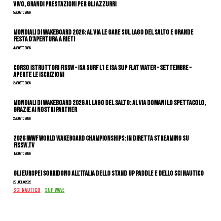
vivo, grandi prestazioni per gli azzurri
5 Agosto 2026
Mondiali di Wakeboard 2026: al via le gare sul Lago del Salto e grande
festa d’apertura a Rieti
4 Agosto 2026
CORSO ISTRUTTORI FISSW – ISA SURF L1 e ISA SUP Flat Water – SETTEMBRE –
APERTE LE ISCRIZIONI
2 Agosto 2026
Mondiali di Wakeboard 2026 al Lago del Salto: al via domani lo spettacolo,
grazie ai nostri Partner
2 Agosto 2026
2026 IWWF WORLD WAKEBOARD CHAMPIONSHIPS: IN DIRETTA STREAMING SU
FISSW.TV
1 Agosto 2026
Gli Europei sorridono all’Italia dello stand up paddle e dello sci nautico
29 Luglio 2026
SCI NAUTICO
SUP WAVE