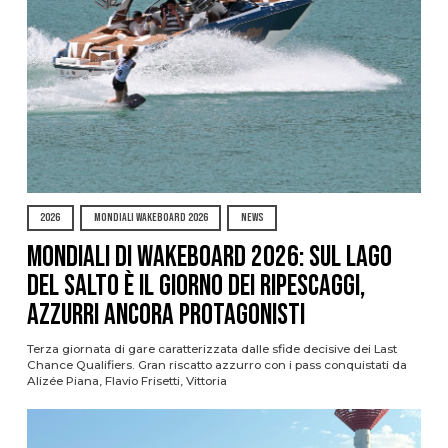
2026
MONDIALI WAKEBOARD 2026
NEWS
Mondiali di Wakeboard 2026: sul Lago
del Salto è il giorno dei ripescaggi,
azzurri ancora protagonisti
Terza giornata di gare caratterizzata dalle sfide decisive dei Last
Chance Qualifiers. Gran riscatto azzurro con i pass conquistati da
Alizée Piana, Flavio Frisetti, Vittoria