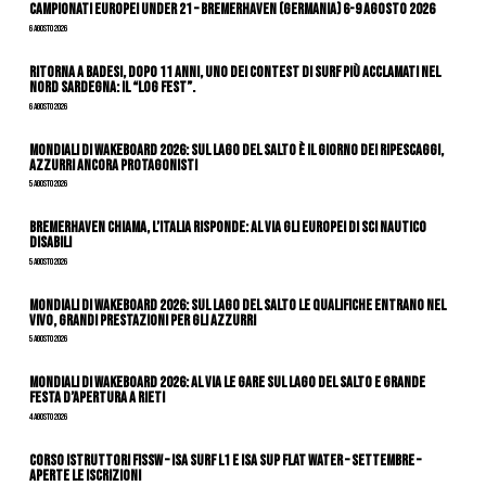
Campionati Europei Under 21 – Bremerhaven (Germania) 6-9 agosto 2026
6 Agosto 2026
Ritorna a Badesi, dopo 11 anni, uno dei contest di surf più acclamati nel
nord Sardegna: il “Log Fest”.
6 Agosto 2026
Mondiali di Wakeboard 2026: sul Lago del Salto è il giorno dei ripescaggi,
azzurri ancora protagonisti
5 Agosto 2026
Bremerhaven chiama, l’Italia risponde: al via gli Europei di Sci Nautico
Disabili
5 Agosto 2026
Mondiali di Wakeboard 2026: sul Lago del Salto le qualifiche entrano nel
vivo, grandi prestazioni per gli azzurri
5 Agosto 2026
Mondiali di Wakeboard 2026: al via le gare sul Lago del Salto e grande
festa d’apertura a Rieti
4 Agosto 2026
CORSO ISTRUTTORI FISSW – ISA SURF L1 e ISA SUP Flat Water – SETTEMBRE –
APERTE LE ISCRIZIONI