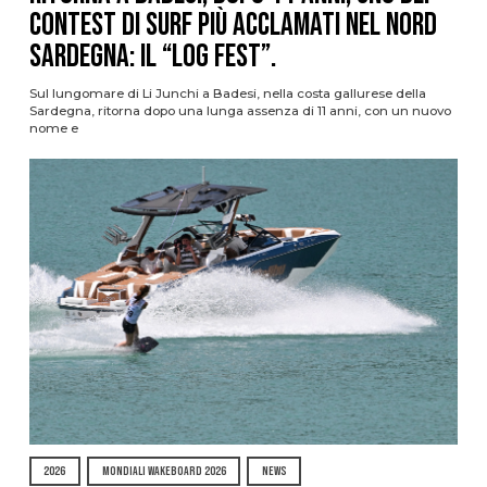
contest di surf più acclamati nel nord
Sardegna: il “Log Fest”.
Sul lungomare di Li Junchi a Badesi, nella costa gallurese della
Sardegna, ritorna dopo una lunga assenza di 11 anni, con un nuovo
nome e
2026
MONDIALI WAKEBOARD 2026
NEWS