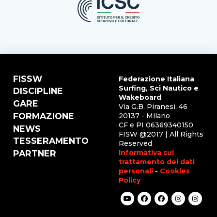
FISSW
Federazione Italiana
Surfing, Sci Nautico e
DISCIPLINE
Wakeboard
GARE
Via G.B. Piranesi, 46
FORMAZIONE
20137 - Milano
CF e PI 06369340150
NEWS
FISW @2017 | All Rights
TESSERAMENTO
Reserved
Informativa sul
PARTNER
trattamento dei dati
personali
-
Cookies
Policy