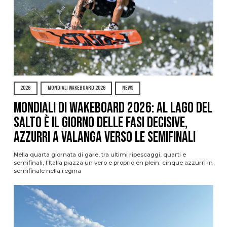
2026
MONDIALI WAKEBOARD 2026
NEWS
Mondiali di Wakeboard 2026: al Lago del
Salto è il giorno delle fasi decisive,
azzurri a valanga verso le semifinali
Nella quarta giornata di gare, tra ultimi ripescaggi, quarti e
semifinali, l’Italia piazza un vero e proprio en plein: cinque azzurri in
semifinale nella regina