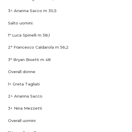
3^ Arianna Sacco m 30,5
Salto uomini:
1° Luca Spinelli m 58,1
2° Francesco Caldarola m 56,2
3° Bryan Bisetti m 48
Overall donne
1^ Greta Tagliati
2^ Arianna Sacco
3^ Nina Mezzetti
Overall uomini