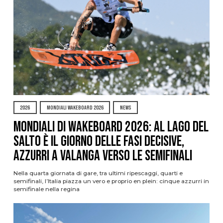
2026
MONDIALI WAKEBOARD 2026
NEWS
Mondiali di Wakeboard 2026: al Lago del
Salto è il giorno delle fasi decisive,
azzurri a valanga verso le semifinali
Nella quarta giornata di gare, tra ultimi ripescaggi, quarti e
semifinali, l’Italia piazza un vero e proprio en plein: cinque azzurri in
semifinale nella regina