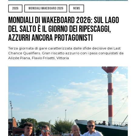
2026
MONDIALI WAKEBOARD 2026
NEWS
Mondiali di Wakeboard 2026: sul Lago
del Salto è il giorno dei ripescaggi,
azzurri ancora protagonisti
Terza giornata di gare caratterizzata dalle sfide decisive dei Last
Chance Qualifiers. Gran riscatto azzurro con i pass conquistati da
Alizée Piana, Flavio Frisetti, Vittoria