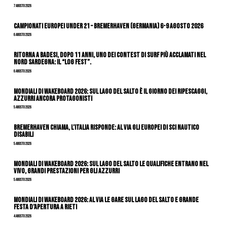
7 Agosto 2026
Campionati Europei Under 21 – Bremerhaven (Germania) 6-9 agosto 2026
6 Agosto 2026
Ritorna a Badesi, dopo 11 anni, uno dei contest di surf più acclamati nel
nord Sardegna: il “Log Fest”.
6 Agosto 2026
Mondiali di Wakeboard 2026: sul Lago del Salto è il giorno dei ripescaggi,
azzurri ancora protagonisti
5 Agosto 2026
Bremerhaven chiama, l’Italia risponde: al via gli Europei di Sci Nautico
Disabili
5 Agosto 2026
Mondiali di Wakeboard 2026: sul Lago del Salto le qualifiche entrano nel
vivo, grandi prestazioni per gli azzurri
5 Agosto 2026
Mondiali di Wakeboard 2026: al via le gare sul Lago del Salto e grande
festa d’apertura a Rieti
4 Agosto 2026