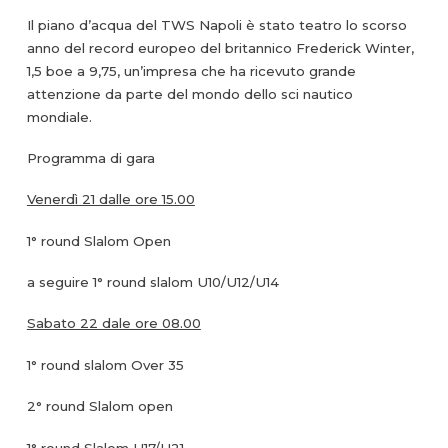
Il piano d’acqua del TWS Napoli è stato teatro lo scorso
anno del record europeo del britannico Frederick Winter,
1,5 boe a 9,75, un’impresa che ha ricevuto grande
attenzione da parte del mondo dello sci nautico
mondiale.
Programma di gara
Venerdì 21 dalle ore 15.00
1° round Slalom Open
a seguire 1° round slalom U10/U12/U14
Sabato 22 dale ore 08.00
1° round slalom Over 35
2° round Slalom open
1° round Slalom U17/U21