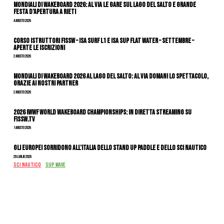
Mondiali di Wakeboard 2026: al via le gare sul Lago del Salto e grande
festa d’apertura a Rieti
4 Agosto 2026
CORSO ISTRUTTORI FISSW – ISA SURF L1 e ISA SUP Flat Water – SETTEMBRE –
APERTE LE ISCRIZIONI
2 Agosto 2026
Mondiali di Wakeboard 2026 al Lago del Salto: al via domani lo spettacolo,
grazie ai nostri Partner
2 Agosto 2026
2026 IWWF WORLD WAKEBOARD CHAMPIONSHIPS: IN DIRETTA STREAMING SU
FISSW.TV
1 Agosto 2026
Gli Europei sorridono all’Italia dello stand up paddle e dello sci nautico
29 Luglio 2026
SCI NAUTICO
SUP WAVE