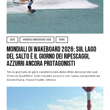
2026
MONDIALI WAKEBOARD 2026
NEWS
Mondiali di Wakeboard 2026: sul Lago
del Salto è il giorno dei ripescaggi,
azzurri ancora protagonisti
Terza giornata di gare caratterizzata dalle sfide decisive dei Last
Chance Qualifiers. Gran riscatto azzurro con i pass conquistati da
Alizée Piana, Flavio Frisetti, Vittoria