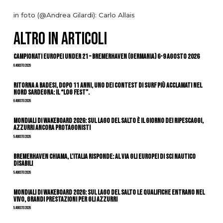
in foto (@Andrea Gilardi): Carlo Allais
ALTRO IN ARTICOLI
Campionati Europei Under 21 – Bremerhaven (Germania) 6-9 agosto 2026
6 Agosto 2026
Ritorna a Badesi, dopo 11 anni, uno dei contest di surf più acclamati nel
nord Sardegna: il “Log Fest”.
6 Agosto 2026
Mondiali di Wakeboard 2026: sul Lago del Salto è il giorno dei ripescaggi,
azzurri ancora protagonisti
5 Agosto 2026
Bremerhaven chiama, l’Italia risponde: al via gli Europei di Sci Nautico
Disabili
5 Agosto 2026
Mondiali di Wakeboard 2026: sul Lago del Salto le qualifiche entrano nel
vivo, grandi prestazioni per gli azzurri
5 Agosto 2026