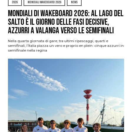
2026
MONDIALI WAKEBOARD 2026
NEWS
Mondiali di Wakeboard 2026: al Lago del
Salto è il giorno delle fasi decisive,
azzurri a valanga verso le semifinali
Nella quarta giornata di gare, tra ultimi ripescaggi, quarti e
semifinali, l’Italia piazza un vero e proprio en plein: cinque azzurri in
semifinale nella regina