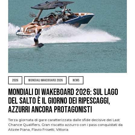
2026
MONDIALI WAKEBOARD 2026
NEWS
Mondiali di Wakeboard 2026: sul Lago
del Salto è il giorno dei ripescaggi,
azzurri ancora protagonisti
Terza giornata di gare caratterizzata dalle sfide decisive dei Last
Chance Qualifiers. Gran riscatto azzurro con i pass conquistati da
Alizée Piana, Flavio Frisetti, Vittoria