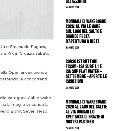
gli azzurri
5 Agosto 2026
Mondiali di Wakeboard
2026: al via le gare
sul Lago del Salto e
grande festa
d’apertura a Rieti
udia e Emanuele Pagnini,
4 Agosto 2026
a a Krk in Croazia sabato
CORSO ISTRUTTORI
FISSW – ISA SURF L1 e
ISA SUP Flat Water –
nella Open ai campionati
SETTEMBRE – APERTE LE
 battendo le concorrenti
ISCRIZIONI
2 Agosto 2026
ella categoria Cable wake
Mondiali di Wakeboard
 ha la meglio vincendo la
2026 al Lago del Salto:
al via domani lo
oveno Bornt Sever, terzo.
spettacolo, grazie ai
nostri Partner
2 Agosto 2026