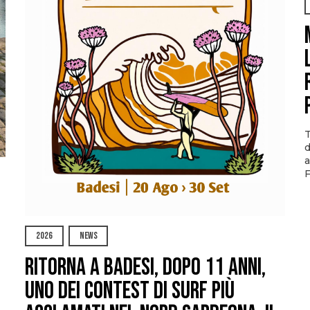
T
d
a
F
2026
NEWS
Ritorna a Badesi, dopo 11 anni,
uno dei contest di surf più