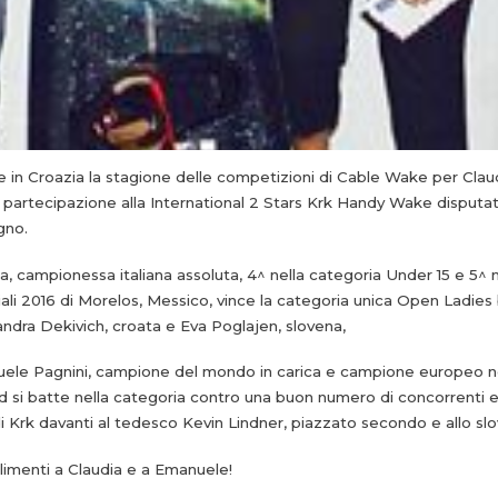
e in Croazia la stagione delle competizioni di Cable Wake per Cla
 partecipazione alla International 2 Stars Krk Handy Wake disputat
gno.
a, campionessa italiana assoluta, 4^ nella categoria Under 15 e 5^ 
li 2016 di Morelos, Messico, vince la categoria unica Open Ladies
ndra Dekivich, croata e Eva Poglajen, slovena,
ele Pagnini, campione del mondo in carica e campione europeo n
 si batte nella categoria contro una buon numero di concorrenti e
i Krk davanti al tedesco Kevin Lindner, piazzato secondo e allo sl
imenti a Claudia e a Emanuele!