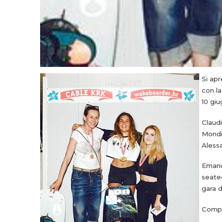
Si apr
con la
10 giu
Claudi
Mondia
Alessa
Emanu
seated
gara d
Compl