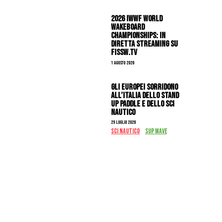
2026 IWWF WORLD
WAKEBOARD
CHAMPIONSHIPS: IN
DIRETTA STREAMING SU
FISSW.TV
1 Agosto 2026
Gli Europei sorridono
all’Italia dello stand
up paddle e dello sci
nautico
29 Luglio 2026
SCI NAUTICO
SUP WAVE