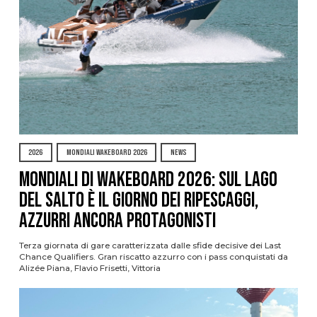
2026
MONDIALI WAKEBOARD 2026
NEWS
Mondiali di Wakeboard 2026: sul Lago
del Salto è il giorno dei ripescaggi,
azzurri ancora protagonisti
Terza giornata di gare caratterizzata dalle sfide decisive dei Last
Chance Qualifiers. Gran riscatto azzurro con i pass conquistati da
Alizée Piana, Flavio Frisetti, Vittoria