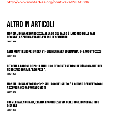
http://www.iwwfed-ea.org/boatwake/17EAC001/
ALTRO IN ARTICOLI
Mondiali di Wakeboard 2026: al Lago del Salto è il giorno delle fasi
decisive, azzurri a valanga verso le semifinali
7 Agosto 2026
Campionati Europei Under 21 – Bremerhaven (Germania) 6-9 agosto 2026
6 Agosto 2026
Ritorna a Badesi, dopo 11 anni, uno dei contest di surf più acclamati nel
nord Sardegna: il “Log Fest”.
6 Agosto 2026
Mondiali di Wakeboard 2026: sul Lago del Salto è il giorno dei ripescaggi,
azzurri ancora protagonisti
5 Agosto 2026
Bremerhaven chiama, l’Italia risponde: al via gli Europei di Sci Nautico
Disabili
5 Agosto 2026