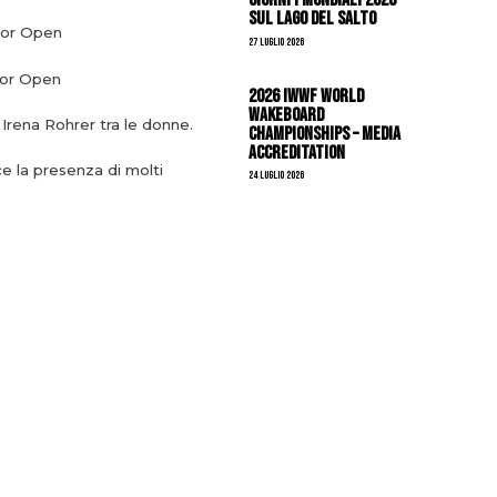
sul Lago del Salto
ior Open
27 Luglio 2026
ior Open
2026 IWWF WORLD
WAKEBOARD
 Irena Rohrer tra le donne.
CHAMPIONSHIPS – MEDIA
ACCREDITATION
ce la presenza di molti
24 Luglio 2026