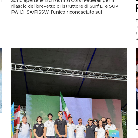
Sono aperte le iscrizioni ai Corsi Federali per il
i
rilascio del brevetto di istruttore di Surf L1 e SUP
FW L1 ISA/FISSW, l’unico riconosciuto sul
D
c
p