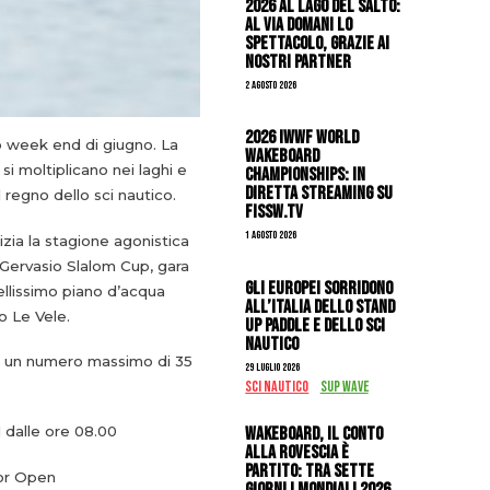
2026 al Lago del Salto:
al via domani lo
spettacolo, grazie ai
nostri Partner
2 Agosto 2026
2026 IWWF WORLD
o week end di giugno. La
WAKEBOARD
si moltiplicano nei laghi e
CHAMPIONSHIPS: IN
DIRETTA STREAMING SU
 regno dello sci nautico.
FISSW.TV
1 Agosto 2026
zia la stagione agonistica
Gervasio Slalom Cup, gara
Gli Europei sorridono
bellissimo piano d’acqua
all’Italia dello stand
o Le Vele.
up paddle e dello sci
nautico
o un numero massimo di 35
29 Luglio 2026
SCI NAUTICO
SUP WAVE
Wakeboard, il conto
 dalle ore 08.00
alla rovescia è
partito: tra sette
or Open
giorni i Mondiali 2026