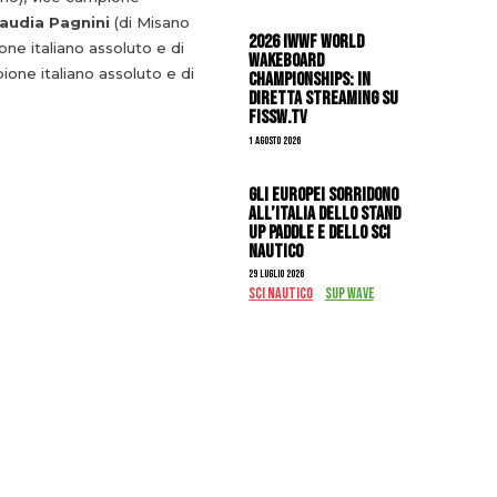
audia Pagnini
(di Misano
2026 IWWF WORLD
one italiano assoluto e di
WAKEBOARD
one italiano assoluto e di
CHAMPIONSHIPS: IN
DIRETTA STREAMING SU
FISSW.TV
1 Agosto 2026
Gli Europei sorridono
all’Italia dello stand
up paddle e dello sci
nautico
29 Luglio 2026
SCI NAUTICO
SUP WAVE