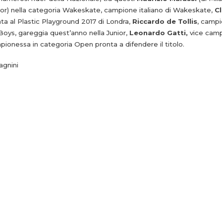
ior) nella categoria Wakeskate, campione italiano di Wakeskate,
Cl
ata al Plastic Playground 2017 di Londra,
Riccardo de Tollis
, campi
 Boys, gareggia quest’anno nella Junior,
Leonardo Gatti,
vice campi
ionessa in categoria Open pronta a difendere il titolo.
agnini