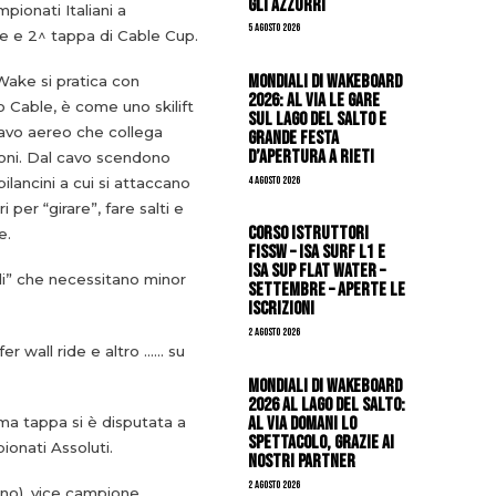
gli azzurri
pionati Italiani a
5 Agosto 2026
e e 2^ tappa di Cable Cup.
Mondiali di Wakeboard
Wake si pratica con
2026: al via le gare
o Cable, è come uno skilift
sul Lago del Salto e
avo aereo che collega
grande festa
d’apertura a Rieti
loni. Dal cavo scendono
4 Agosto 2026
ilancini a cui si attaccano
ri per “girare”, fare salti e
CORSO ISTRUTTORI
e.
FISSW – ISA SURF L1 e
ISA SUP Flat Water –
pali” che necessitano minor
SETTEMBRE – APERTE LE
ISCRIZIONI
2 Agosto 2026
er wall ride e altro …… su
Mondiali di Wakeboard
2026 al Lago del Salto:
al via domani lo
rima tappa si è disputata a
spettacolo, grazie ai
ionati Assoluti.
nostri Partner
2 Agosto 2026
ano), vice campione