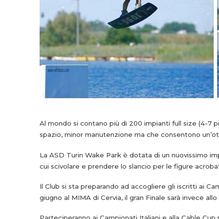
Al mondo si contano più di 200 impianti full size (4-7 pi
spazio, minor manutenzione ma che consentono un’ott
La ASD Turin Wake Park è dotata di un nuovissimo impiant
cui scivolare e prendere lo slancio per le figure acroba
Il Club si sta preparando ad accogliere gli iscritti ai Ca
giugno al MIMA di Cervia, il gran Finale sarà invece al
Parteciperanno ai Campionati Italiani e alla Cable Cup 