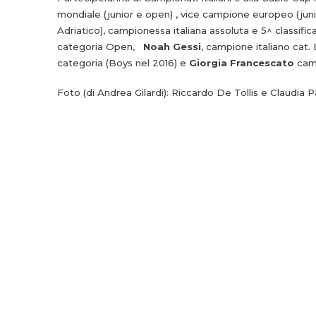
mondiale (junior e open) , vice campione europeo (jun
Adriatico), campionessa italiana assoluta e 5^ classific
categoria Open,
Noah Gessi
, campione italiano cat.
categoria (Boys nel 2016) e
Giorgia Francescato
camp
Foto (di Andrea Gilardi): Riccardo De Tollis e Claudia P