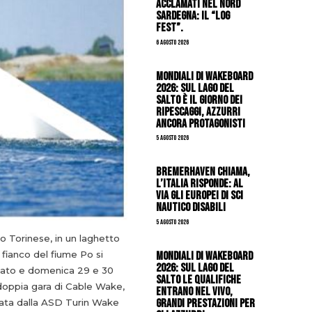
acclamati nel nord
Sardegna: il “Log
Fest”.
6 Agosto 2026
Mondiali di Wakeboard
2026: sul Lago del
Salto è il giorno dei
ripescaggi, azzurri
ancora protagonisti
5 Agosto 2026
Bremerhaven chiama,
l’Italia risponde: al
via gli Europei di Sci
Nautico Disabili
5 Agosto 2026
o Torinese, in un laghetto
Mondiali di Wakeboard
 fianco del fiume Po si
2026: sul Lago del
bato e domenica 29 e 30
Salto le qualifiche
 doppia gara di Cable Wake,
entrano nel vivo,
grandi prestazioni per
ata dalla ASD Turin Wake