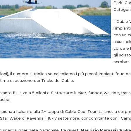
Park: Cam
Categori
Il Cable 
l’impiant
con un c
alcuni pi
corde e b
gli sciato
acrobazi
loni), il numero si triplica se calcoliamo i più piccoli impianti “due 
ima esecuzione dei Tricks del Cable.
o full size a 5 piloni e 8 strutture: kicker, funbox, wallride, transf
tiche.
mpionati Italiani e alla 2^ tappa di Cable Cup, Tour italiano, la cui p
lo Star Wake di Ravenna il 16-17 settembre, concomitante con i Camp
numerosi rider della Nazionale, tra questi
Maurizio Marassi
(di Mil