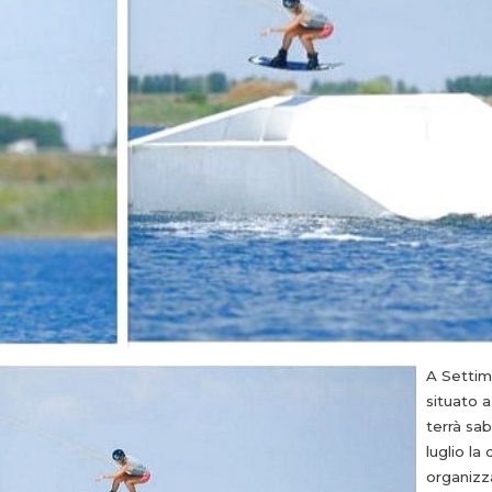
A Settim
situato a
terrà sa
luglio la
organizz