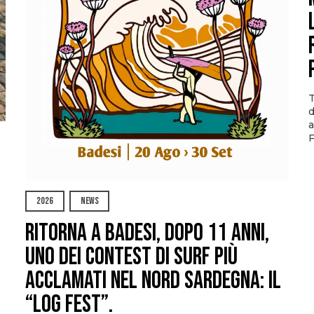
T
d
a
F
2026
NEWS
Ritorna a Badesi, dopo 11 anni,
uno dei contest di surf più
acclamati nel nord Sardegna: il
“Log Fest”.