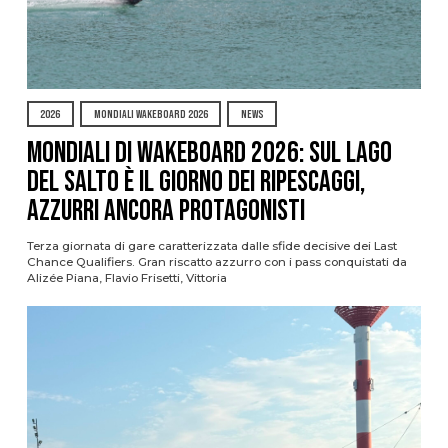
2026
MONDIALI WAKEBOARD 2026
NEWS
Mondiali di Wakeboard 2026: sul Lago
del Salto è il giorno dei ripescaggi,
azzurri ancora protagonisti
Terza giornata di gare caratterizzata dalle sfide decisive dei Last
Chance Qualifiers. Gran riscatto azzurro con i pass conquistati da
Alizée Piana, Flavio Frisetti, Vittoria