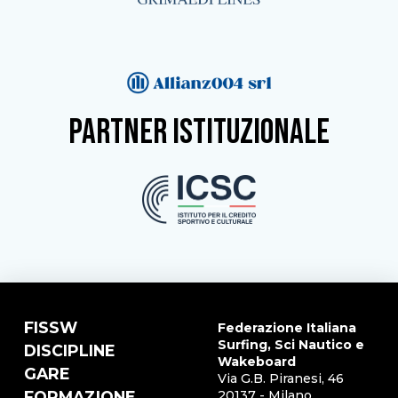
partner istituzionale
FISSW
Federazione Italiana
Surfing, Sci Nautico e
DISCIPLINE
Wakeboard
GARE
Via G.B. Piranesi, 46
FORMAZIONE
20137 - Milano