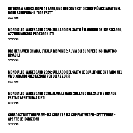
Ritorna a Badesi, dopo 11 anni, uno dei contest di surf più acclamati nel
nord Sardegna: il “Log Fest”.
6 Agosto 2026
Mondiali di Wakeboard 2026: sul Lago del Salto è il giorno dei ripescaggi,
azzurri ancora protagonisti
5 Agosto 2026
Bremerhaven chiama, l’Italia risponde: al via gli Europei di Sci Nautico
Disabili
5 Agosto 2026
Mondiali di Wakeboard 2026: sul Lago del Salto le qualifiche entrano nel
vivo, grandi prestazioni per gli azzurri
5 Agosto 2026
Mondiali di Wakeboard 2026: al via le gare sul Lago del Salto e grande
festa d’apertura a Rieti
4 Agosto 2026
CORSO ISTRUTTORI FISSW – ISA SURF L1 e ISA SUP Flat Water – SETTEMBRE –
APERTE LE ISCRIZIONI
2 Agosto 2026