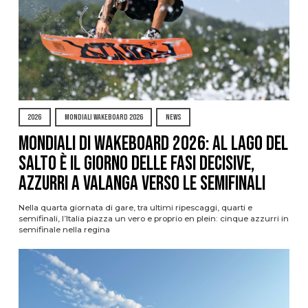
2026
MONDIALI WAKEBOARD 2026
NEWS
Mondiali di Wakeboard 2026: al Lago del
Salto è il giorno delle fasi decisive,
azzurri a valanga verso le semifinali
Nella quarta giornata di gare, tra ultimi ripescaggi, quarti e
semifinali, l’Italia piazza un vero e proprio en plein: cinque azzurri in
semifinale nella regina