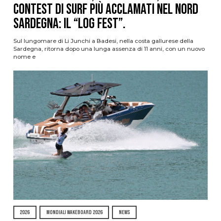
contest di surf più acclamati nel nord
Sardegna: il “Log Fest”.
Sul lungomare di Li Junchi a Badesi, nella costa gallurese della
Sardegna, ritorna dopo una lunga assenza di 11 anni, con un nuovo
nome e
2026
MONDIALI WAKEBOARD 2026
NEWS