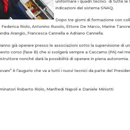
uniformare i quadri tecnici di tutte le
indicazioni del sistema SNAQ.
Dopo tre giorni di formazione con col
tto: Federica Riolo, Antonino Ruvolo, Ettore De Marco, Marine Tancr
ndra Arangio, Francesca Cannella e Adriano Cannella.
tranno già operare presso le associazioni sotto la supervisione di 
questo corso (fase B) che si svolgerà sempre a Caccamo (PA) nel 
 istruttore nonché darà la possibilità di operare in piena autonomia.
iovani” è l’augurio che va a tutti i nuovi tecnici da parte del Presid
saminatori Roberto Riolo, Manfredi Napoli e Daniele Miniotti