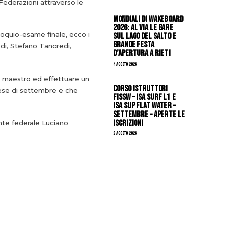
 Federazioni attraverso le
Mondiali di Wakeboard
2026: al via le gare
loquio-esame finale, ecco i
sul Lago del Salto e
grande festa
edi, Stefano Tancredi,
d’apertura a Rieti
4 Agosto 2026
un maestro ed effettuare un
CORSO ISTRUTTORI
mese di settembre e che
FISSW – ISA SURF L1 e
ISA SUP Flat Water –
SETTEMBRE – APERTE LE
ISCRIZIONI
ente federale Luciano
2 Agosto 2026