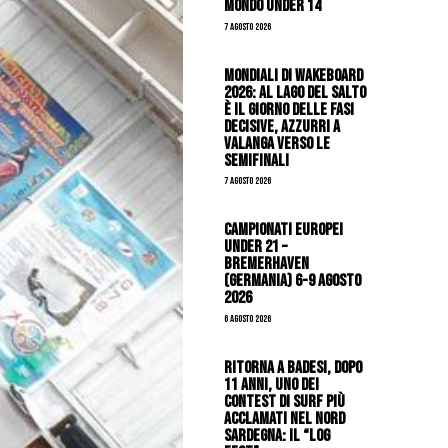
mondo Under 14
7 Agosto 2026
Mondiali di Wakeboard
2026: al Lago del Salto
è il giorno delle fasi
decisive, azzurri a
valanga verso le
semifinali
7 Agosto 2026
Campionati Europei
Under 21 –
Bremerhaven
(Germania) 6-9 agosto
2026
6 Agosto 2026
Ritorna a Badesi, dopo
11 anni, uno dei
contest di surf più
acclamati nel nord
Sardegna: il “Log