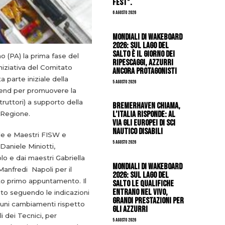
Fest”.
6 Agosto 2026
Mondiali di Wakeboard
2026: sul Lago del
Salto è il giorno dei
o (PA) la prima fase del
ripescaggi, azzurri
 iniziativa del Comitato
ancora protagonisti
 parte iniziale della
5 Agosto 2026
end per promuovere la
truttori) a supporto della
Bremerhaven chiama,
l’Italia risponde: al
a Regione.
via gli Europei di Sci
Nautico Disabili
le e Maestri FISW e
5 Agosto 2026
Daniele Miniotti,
lo e dai maestri Gabriella
Mondiali di Wakeboard
 Manfredi Napoli per il
2026: sul Lago del
to primo appuntamento. Il
Salto le qualifiche
entrano nel vivo,
ato seguendo le indicazioni
grandi prestazioni per
uni cambiamenti rispetto
gli azzurri
i dei Tecnici, per
5 Agosto 2026